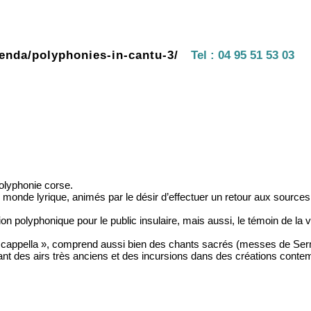
enda/polyphonies-in-cantu-3/
Tel :
04 95 51 53 03
olyphonie corse.
 du monde lyrique, animés par le désir d’effectuer un retour aux source
n polyphonique pour le public insulaire, mais aussi, le témoin de la vit
« cappella », comprend aussi bien des chants sacrés (messes de Se
nant des airs très anciens et des incursions dans des créations conte