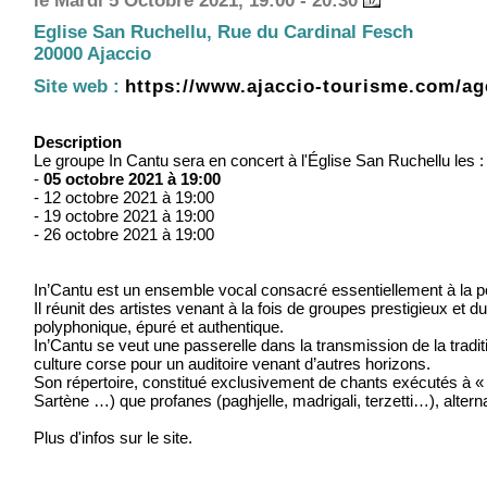
le Mardi 5 Octobre 2021, 19:00 - 20:30
Eglise San Ruchellu, Rue du Cardinal Fesch
20000 Ajaccio
Site web :
https://www.ajaccio-tourisme.com/ag
Description
Le groupe In Cantu sera en concert à l'Église San Ruchellu les :
-
05 octobre 2021 à 19:00
- 12 octobre 2021 à 19:00
- 19 octobre 2021 à 19:00
- 26 octobre 2021 à 19:00
In’Cantu est un ensemble vocal consacré essentiellement à la p
Il réunit des artistes venant à la fois de groupes prestigieux et
polyphonique, épuré et authentique.
In’Cantu se veut une passerelle dans la transmission de la traditio
culture corse pour un auditoire venant d’autres horizons.
Son répertoire, constitué exclusivement de chants exécutés à 
Sartène …) que profanes (paghjelle, madrigali, terzetti…), alter
Plus d'infos sur le site.