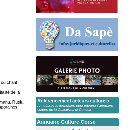
s du chant
alité de la
Référencement acteurs culturels
rmanu, Rusiu,
remplissez le formulaire pour intégrer l’annuaire
mporaines.
culture de la Cullettivita di Corsica
Annuaire Culture Corse