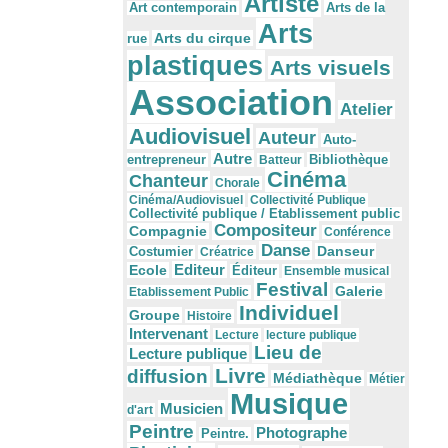
Artiste
Arts de la
Art contemporain
Arts
Arts du cirque
rue
plastiques
Arts visuels
Association
Atelier
Audiovisuel
Auteur
Auto-
Autre
Bibliothèque
entrepreneur
Batteur
Cinéma
Chanteur
Chorale
Cinéma/Audiovisuel
Collectivité Publique
Collectivité publique / Etablissement public
Compositeur
Compagnie
Conférence
Danse
Danseur
Costumier
Créatrice
Editeur
Ecole
Éditeur
Ensemble musical
Festival
Galerie
Etablissement Public
Individuel
Groupe
Histoire
Intervenant
Lecture
lecture publique
Lieu de
Lecture publique
Livre
diffusion
Médiathèque
Métier
Musique
Musicien
d'art
Peintre
Photographe
Peintre.