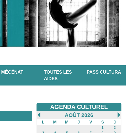
MÉCÉNAT
TOUTES LES
PASS CULTURA
AIDES
AGENDA CULTUREL
AOÛT 2026
L
M
M
J
V
S
D
1
2