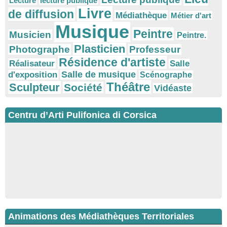
Lecture
lecture publique
Livre
de diffusion
Médiathèque
Métier d'art
Musique
Peintre
Musicien
Peintre.
Plasticien
Photographe
Professeur
Résidence d'artiste
Réalisateur
Salle
Salle de musique
d'exposition
Scénographe
Théâtre
Sculpteur
Société
Vidéaste
Centru d’Arti Pulifonica di Corsica
Animations des Médiathèques Territoriales