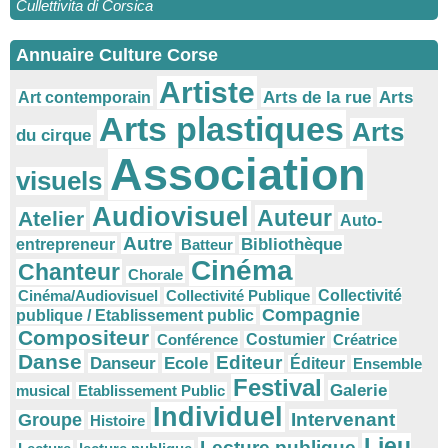
Cullettivita di Corsica
Annuaire Culture Corse
Artiste
Arts
Arts de la rue
Art contemporain
Arts plastiques
Arts
du cirque
Association
visuels
Audiovisuel
Auteur
Atelier
Auto-
Autre
Bibliothèque
entrepreneur
Batteur
Cinéma
Chanteur
Chorale
Cinéma/Audiovisuel
Collectivité Publique
Collectivité
Compagnie
publique / Etablissement public
Compositeur
Conférence
Costumier
Créatrice
Danse
Editeur
Danseur
Ecole
Éditeur
Ensemble
Festival
Galerie
musical
Etablissement Public
Individuel
Intervenant
Groupe
Histoire
Lieu
Lecture publique