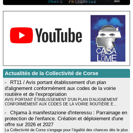
Résidence d’écriture et de recherche de l’écrivaine Cécilia
Castelli - Institut Mémoires de l'Edition Contemporaine - Caen /
Médiathèque de Castagniccia Mare et Monti - I Fulelli
Rencontre / dédicace avec Lucrèce Luciani autour de son
livre « La ballade du pendu du Niolu» - Mediateca territuriale di
Santa Lucia di Tallà
Mise en musique d’un livre jeunesse par Annik Meschinet,
musicienne pédagogue : Ateliers d’expression sonore, vocale,
rythmique et corporelle - Mediateca territuriale di Santa Lucia di
Tallà
! Événement reporté ! Cycle de conférences peinture animé
par Alexandre Dominati - Mediateca territuriale di Santa Lucia di
Actualités de la Collectivité de Corse
Tallà
RT11 / Avis portant établissement d'un plan
d'alignement conformément aux codes de la voirie
routière et de l'expropriation
AVIS PORTANT ÉTABLISSEMENT D’UN PLAN D’ALIGNEMENT
CONFORMÉMENT AUX CODES DE LA VOIRIE ROUTIÈRE E...
Chjama à manifestazione d'interessu : Parrainage en
protection de l'enfance. Création et déploiement d'une
offre sur 2026 et 2027
La Collectivité de Corse s'engage pour l’égalité des chances dès le plus