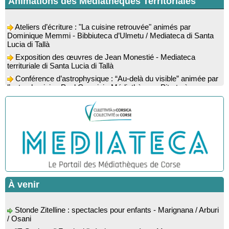
Animations des Médiathèques Territoriales
Ateliers d’écriture : "La cuisine retrouvée" animés par
Dominique Memmi - Bibbiuteca d’Ulmetu / Mediateca di Santa
Lucia di Tallà
Exposition des œuvres de Jean Monestié - Mediateca
territuriale di Santa Lucia di Tallà
Conférence d’astrophysique : “Au-delà du visible” animée par
l’astrophysicien Paul Guerrini - Médiathèque - Pitretu è
Bicchisgià
Exposition des œuvres de Dominique Malberti Morin :
"Racines, peintures acryliques et aquarelles" - Mediateca
territuriale di Santa Lucia di Tallà
Animation : "Petits lecteurs" - Médiathèque - Pitretu è
Bicchisgià
Veillée de contes à la forêt enchantée "U Mondu ditu
mignuleddu" par la Caravane de Conteurs - Currà
Spectacle musical : "Viaghju in Corsica cù Regina & Bruno",
À venir
hommage au duo mythique de la chanson corse interprété par
Marie-Elsa Picciocchi (chant), Marc’Antò Belgodere (chant et
gutare) et Jacky Le Menn (claviers) - Salle des fêtes - Cuzzà
Stonde Zitelline : spectacles pour enfants - Marignana / Arburi
/ Osani
Lecture musicale : "Frida par les mots" proposée par la
compagnie "Si Osa", Lecture de Marine Lalanne accompagnée
"E Statinate" Festival littéraire proposé par Musanostra -