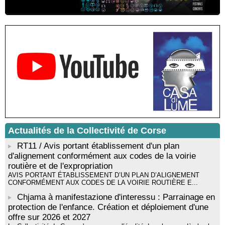
Résidence d’écriture et de recherche de l’écrivaine Cécilia
Castelli - Institut Mémoires de l'Edition Contemporaine - Caen /
Médiathèque de Castagniccia Mare et Monti - I Fulelli
Rencontre / dédicace avec Lucrèce Luciani autour de son
livre « La ballade du pendu du Niolu» - Mediateca territuriale di
Santa Lucia di Tallà
Mise en musique d’un livre jeunesse par Annik Meschinet,
musicienne pédagogue : Ateliers d’expression sonore, vocale,
rythmique et corporelle - Mediateca territuriale di Santa Lucia di
Tallà
! Événement reporté ! Cycle de conférences peinture animé
par Alexandre Dominati - Mediateca territuriale di Santa Lucia di
Tallà
Actualités de la Collectivité de Corse
RT11 / Avis portant établissement d'un plan
d'alignement conformément aux codes de la voirie
routière et de l'expropriation
AVIS PORTANT ÉTABLISSEMENT D’UN PLAN D’ALIGNEMENT
CONFORMÉMENT AUX CODES DE LA VOIRIE ROUTIÈRE E...
Chjama à manifestazione d'interessu : Parrainage en
protection de l'enfance. Création et déploiement d'une
offre sur 2026 et 2027