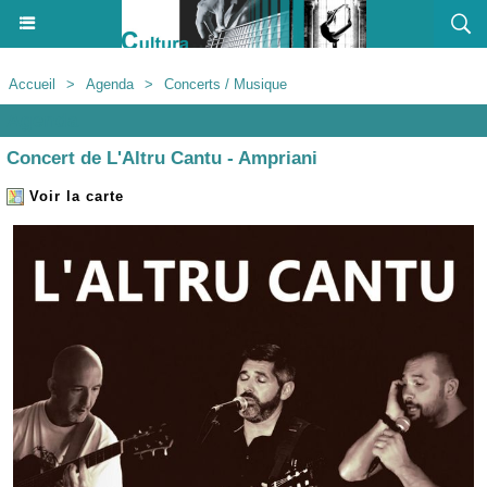
Accueil
>
Agenda
>
Concerts / Musique
Agenda
Concert de L'Altru Cantu - Ampriani
Voir la carte