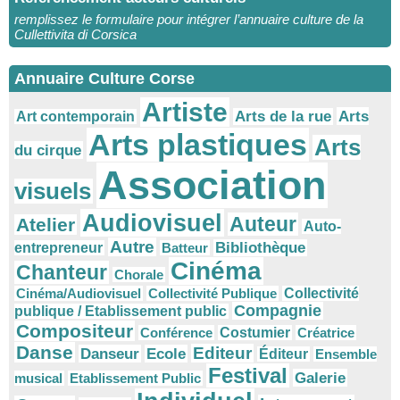
remplissez le formulaire pour intégrer l’annuaire culture de la
Cullettivita di Corsica
Annuaire Culture Corse
Artiste
Arts
Arts de la rue
Art contemporain
Arts plastiques
Arts
du cirque
Association
visuels
Audiovisuel
Auteur
Atelier
Auto-
Autre
Bibliothèque
entrepreneur
Batteur
Cinéma
Chanteur
Chorale
Cinéma/Audiovisuel
Collectivité Publique
Collectivité
Compagnie
publique / Etablissement public
Compositeur
Conférence
Costumier
Créatrice
Danse
Editeur
Danseur
Ecole
Éditeur
Ensemble
Festival
Galerie
musical
Etablissement Public