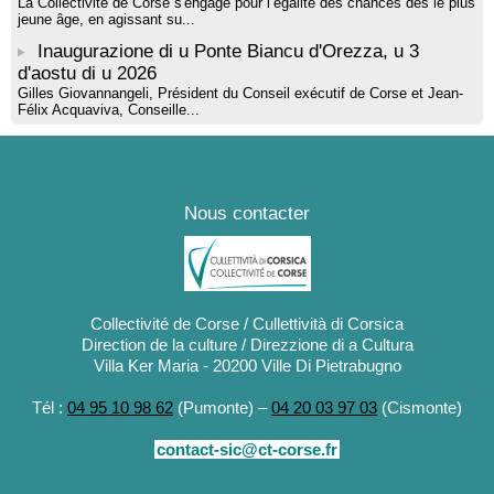
La Collectivité de Corse s'engage pour l’égalité des chances dès le plus
jeune âge, en agissant su...
Inaugurazione di u Ponte Biancu d'Orezza, u 3
d'aostu di u 2026
Gilles Giovannangeli, Président du Conseil exécutif de Corse et Jean-
Félix Acquaviva, Conseille...
Nous contacter
Collectivité de Corse / Cullettività di Corsica
Direction de la culture / Direzzione di a Cultura
Villa Ker Maria - 20200 Ville Di Pietrabugno
Tél :
04 95 10 98 62
(Pumonte) –
04 20 03 97 03
(Cismonte)
contact-sic@ct-corse.fr