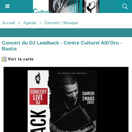
Accueil
>
Agenda
>
Concerts / Musique
Agenda
Concert du DJ Leadback - Centre Culturel Alb'Oru -
Bastia
Voir la carte