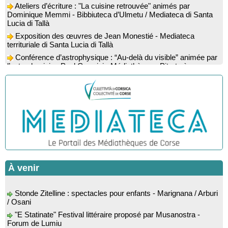
Dominique Memmi - Bibbiuteca d’Ulmetu / Mediateca di Santa
Lucia di Tallà
Exposition des œuvres de Jean Monestié - Mediateca
territuriale di Santa Lucia di Tallà
Conférence d’astrophysique : “Au-delà du visible” animée par
l’astrophysicien Paul Guerrini - Médiathèque - Pitretu è
Bicchisgià
Exposition des œuvres de Dominique Malberti Morin :
"Racines, peintures acryliques et aquarelles" - Mediateca
territuriale di Santa Lucia di Tallà
Animation : "Petits lecteurs" - Médiathèque - Pitretu è
Bicchisgià
Veillée de contes à la forêt enchantée "U Mondu ditu
mignuleddu" par la Caravane de Conteurs - Currà
Colloque : "Taravu : terre de patrimoines", Regards sur le
patrimoine religieux, roman, thermal et littéraire - Spaziu Jean-
À venir
Marc Fiamma - A Sarra di Farru
Spectacle musical : "Viaghju in Corsica cù Regina & Bruno",
Stonde Zitelline : spectacles pour enfants - Marignana / Arburi
hommage au duo mythique de la chanson corse interprété par
/ Osani
Marie-Elsa Picciocchi (chant), Marc’Antò Belgodere (chant et
"E Statinate" Festival littéraire proposé par Musanostra -
gutare) et Jacky Le Menn (claviers) - Salle des fêtes - Cuzzà
Forum de Lumiu
Lecture musicale : "Frida par les mots" proposée par la