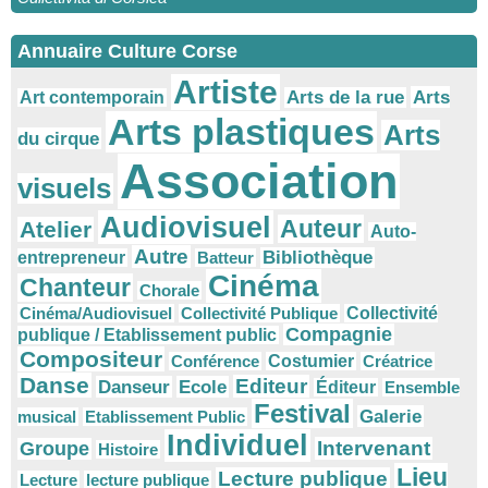
Annuaire Culture Corse
Artiste
Arts
Arts de la rue
Art contemporain
Arts plastiques
Arts
du cirque
Association
visuels
Audiovisuel
Auteur
Atelier
Auto-
Autre
Bibliothèque
entrepreneur
Batteur
Cinéma
Chanteur
Chorale
Cinéma/Audiovisuel
Collectivité Publique
Collectivité
Compagnie
publique / Etablissement public
Compositeur
Conférence
Costumier
Créatrice
Danse
Editeur
Danseur
Ecole
Éditeur
Ensemble
Festival
Galerie
musical
Etablissement Public
Individuel
Intervenant
Groupe
Histoire
Lieu
Lecture publique
Lecture
lecture publique