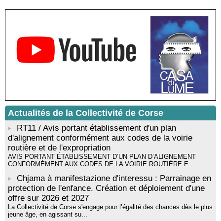
ouvert en citadelle" en partenariat avec la commune de Santa
Lucia di Tallà - Mediateca territuriale di Santa Lucia di Tallà
! EVENEMENT REPORTE ! Rencontre / dédicace avec
Gilles Antonioli autour de son ouvrage “Testa Mora - Les
Rivages du destin” - Afà / Prupià / Santa Lucia di Tallà
Residenza di scrittura di Angela Nicolai, Trà Corsica è
Sardegna - Mediateca di castagniccia Mare è monti - I Fulelli
Résidence d’écriture et de recherche de l’écrivaine Cécilia
Castelli - Institut Mémoires de l'Edition Contemporaine - Caen /
Médiathèque de Castagniccia Mare et Monti - I Fulelli
Rencontre / dédicace avec Lucrèce Luciani autour de son
livre « La ballade du pendu du Niolu» - Mediateca territuriale di
Actualités de la Collectivité de Corse
Santa Lucia di Tallà
RT11 / Avis portant établissement d'un plan
d'alignement conformément aux codes de la voirie
routière et de l'expropriation
AVIS PORTANT ÉTABLISSEMENT D’UN PLAN D’ALIGNEMENT
CONFORMÉMENT AUX CODES DE LA VOIRIE ROUTIÈRE E...
Chjama à manifestazione d'interessu : Parrainage en
protection de l'enfance. Création et déploiement d'une
offre sur 2026 et 2027
La Collectivité de Corse s'engage pour l’égalité des chances dès le plus
jeune âge, en agissant su...