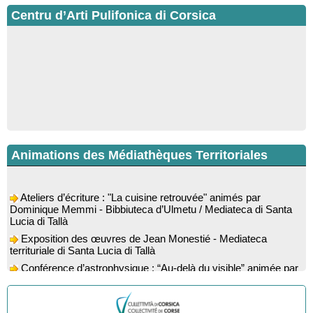
Centru d’Arti Pulifonica di Corsica
Animations des Médiathèques Territoriales
Ateliers d’écriture : "La cuisine retrouvée" animés par
Dominique Memmi - Bibbiuteca d’Ulmetu / Mediateca di Santa
Lucia di Tallà
Exposition des œuvres de Jean Monestié - Mediateca
territuriale di Santa Lucia di Tallà
Conférence d’astrophysique : “Au-delà du visible” animée par
l’astrophysicien Paul Guerrini - Médiathèque - Pitretu è
Bicchisgià
Exposition des œuvres de Dominique Malberti Morin :
"Racines, peintures acryliques et aquarelles" - Mediateca