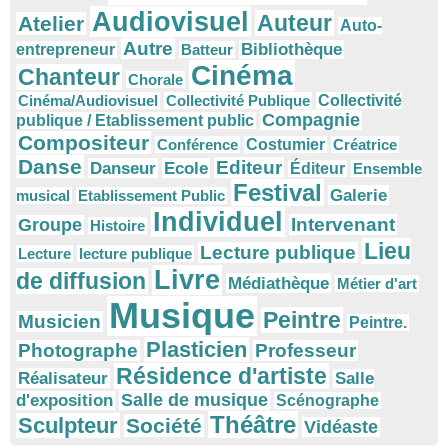
Audiovisuel
Auteur
Atelier
Auto-
Autre
Bibliothèque
entrepreneur
Batteur
Cinéma
Chanteur
Chorale
Cinéma/Audiovisuel
Collectivité Publique
Collectivité
Compagnie
publique / Etablissement public
Compositeur
Conférence
Costumier
Créatrice
Danse
Editeur
Danseur
Ecole
Éditeur
Ensemble
Festival
Galerie
musical
Etablissement Public
Individuel
Intervenant
Groupe
Histoire
Lieu
Lecture publique
Lecture
lecture publique
Livre
de diffusion
Médiathèque
Métier d'art
Musique
Peintre
Musicien
Peintre.
Plasticien
Photographe
Professeur
Résidence d'artiste
Réalisateur
Salle
Salle de musique
d'exposition
Scénographe
Théâtre
Sculpteur
Société
Vidéaste