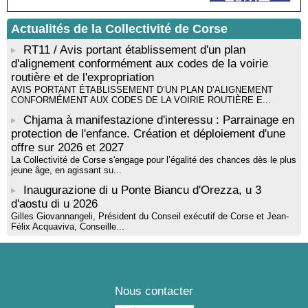
rythmique et corporelle - Mediateca territuriale di Santa Lucia di
Tallà
Actualités de la Collectivité de Corse
! Événement reporté ! Cycle de conférences peinture animé
par Alexandre Dominati - Mediateca territuriale di Santa Lucia di
RT11 / Avis portant établissement d'un plan
Tallà
d'alignement conformément aux codes de la voirie
routière et de l'expropriation
AVIS PORTANT ÉTABLISSEMENT D’UN PLAN D’ALIGNEMENT
CONFORMÉMENT AUX CODES DE LA VOIRIE ROUTIÈRE E...
Chjama à manifestazione d'interessu : Parrainage en
protection de l'enfance. Création et déploiement d'une
offre sur 2026 et 2027
La Collectivité de Corse s'engage pour l’égalité des chances dès le plus
jeune âge, en agissant su...
Inaugurazione di u Ponte Biancu d'Orezza, u 3
d'aostu di u 2026
Gilles Giovannangeli, Président du Conseil exécutif de Corse et Jean-
Félix Acquaviva, Conseille...
Nous contacter