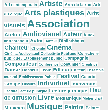
Artiste
Arts
Arts de la rue
Art contemporain
Arts plastiques
Arts
du cirque
Association
visuels
Audiovisuel
Auteur
Atelier
Auto-
Autre
Bibliothèque
entrepreneur
Batteur
Cinéma
Chanteur
Chorale
Cinéma/Audiovisuel
Collectivité Publique
Collectivité
Compagnie
publique / Etablissement public
Compositeur
Conférence
Costumier
Créatrice
Danse
Editeur
Danseur
Ecole
Éditeur
Ensemble
Festival
Galerie
musical
Etablissement Public
Individuel
Intervenant
Groupe
Histoire
Lieu
Lecture publique
Lecture
lecture publique
Livre
de diffusion
Médiathèque
Métier d'art
Musique
Peintre
Musicien
Peintre.