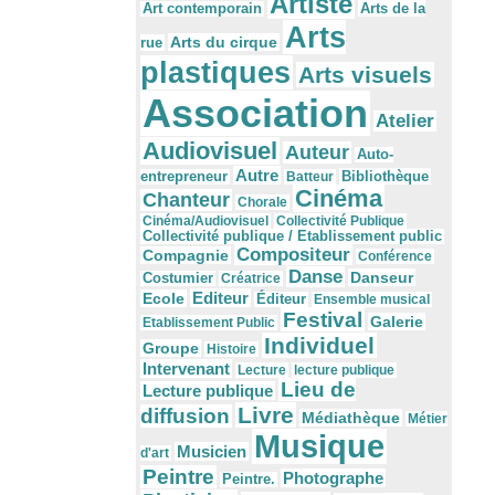
Artiste
Arts de la
Art contemporain
Arts
Arts du cirque
rue
plastiques
Arts visuels
Association
Atelier
Audiovisuel
Auteur
Auto-
Autre
Bibliothèque
entrepreneur
Batteur
Cinéma
Chanteur
Chorale
Cinéma/Audiovisuel
Collectivité Publique
Collectivité publique / Etablissement public
Compositeur
Compagnie
Conférence
Danse
Danseur
Costumier
Créatrice
Editeur
Ecole
Éditeur
Ensemble musical
Festival
Galerie
Etablissement Public
Individuel
Groupe
Histoire
Intervenant
Lecture
lecture publique
Lieu de
Lecture publique
Livre
diffusion
Médiathèque
Métier
Musique
Musicien
d'art
Peintre
Photographe
Peintre.