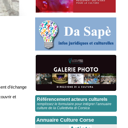
oment d’échange
ouvrir et
Référencement acteurs culturels
remplissez le formulaire pour intégrer l’annuaire
culture de la Cullettivita di Corsica
Annuaire Culture Corse