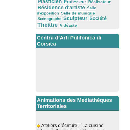
Plasticien
Professeur
Réalisateur
Résidence d'artiste
Salle
Salle de musique
d'exposition
Sculpteur
Société
Scénographe
Théâtre
Vidéaste
Centru d’Arti Pulifonica di
Corsica
Animations des Médiathèques
Territoriales
Ateliers d’écriture : "La cuisine
retrouvée" animés par Dominique
Memmi - Bibbiuteca d’Ulmetu /