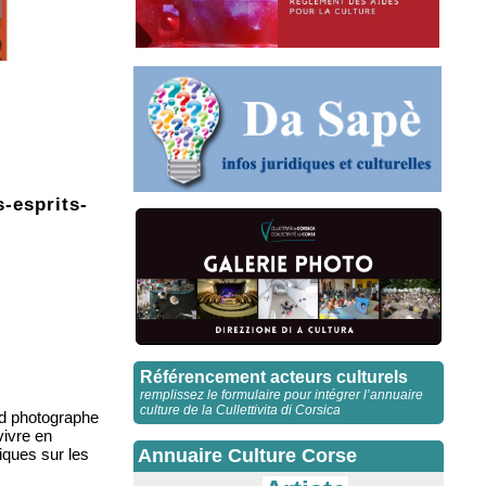
-esprits-
Référencement acteurs culturels
remplissez le formulaire pour intégrer l’annuaire
culture de la Cullettivita di Corsica
nd photographe
vivre en
ques sur les
Annuaire Culture Corse