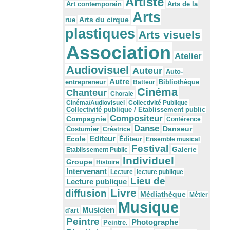
Artiste
Arts de la
Art contemporain
Arts
Arts du cirque
rue
plastiques
Arts visuels
Association
Atelier
Audiovisuel
Auteur
Auto-
Autre
Bibliothèque
entrepreneur
Batteur
Cinéma
Chanteur
Chorale
Cinéma/Audiovisuel
Collectivité Publique
Collectivité publique / Etablissement public
Compositeur
Compagnie
Conférence
Danse
Danseur
Costumier
Créatrice
Editeur
Ecole
Éditeur
Ensemble musical
Festival
Galerie
Etablissement Public
Individuel
Groupe
Histoire
Intervenant
Lecture
lecture publique
Lieu de
Lecture publique
Livre
diffusion
Médiathèque
Métier
Musique
Musicien
d'art
Peintre
Photographe
Peintre.