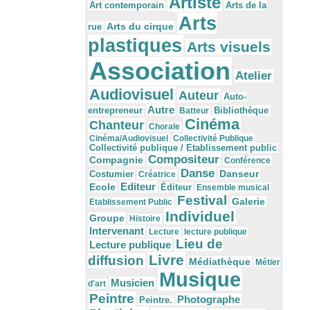
Artiste
Arts de la
Art contemporain
Arts
Arts du cirque
rue
plastiques
Arts visuels
Association
Atelier
Audiovisuel
Auteur
Auto-
Autre
Bibliothèque
entrepreneur
Batteur
Cinéma
Chanteur
Chorale
Cinéma/Audiovisuel
Collectivité Publique
Collectivité publique / Etablissement public
Compositeur
Compagnie
Conférence
Danse
Danseur
Costumier
Créatrice
Editeur
Ecole
Éditeur
Ensemble musical
Festival
Galerie
Etablissement Public
Individuel
Groupe
Histoire
Intervenant
Lecture
lecture publique
Lieu de
Lecture publique
Livre
diffusion
Médiathèque
Métier
Musique
Musicien
d'art
Peintre
Photographe
Peintre.