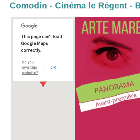
Comodin - Cinéma le Régent - B
This page can't load
Google Maps
correctly.
Do you
OK
own this
website?