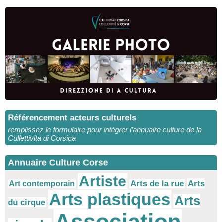
Référencement acteurs culturels
remplissez le formulaire pour intégrer l’annuaire culture de la
Cullettivita di Corsica
Annuaire Culture Corse
Artiste
Arts
Arts de la rue
Art contemporain
Arts plastiques
Arts
du cirque
Association