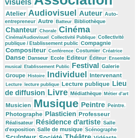
visuels
Audiovisuel
Auteur
Atelier
Auto-
Autre
Bibliothèque
entrepreneur
Batteur
Cinéma
Chanteur
Chorale
Cinéma/Audiovisuel
Collectivité Publique
Collectivité
Compagnie
publique / Etablissement public
Compositeur
Conférence
Costumier
Créatrice
Danse
Editeur
Danseur
Ecole
Éditeur
Ensemble
Festival
Galerie
musical
Etablissement Public
Individuel
Intervenant
Groupe
Histoire
Lieu
Lecture publique
Lecture
lecture publique
Livre
de diffusion
Médiathèque
Métier d'art
Musique
Peintre
Musicien
Peintre.
Plasticien
Photographe
Professeur
Résidence d'artiste
Réalisateur
Salle
Salle de musique
d'exposition
Scénographe
Théâtre
Sculpteur
Société
Vidéaste