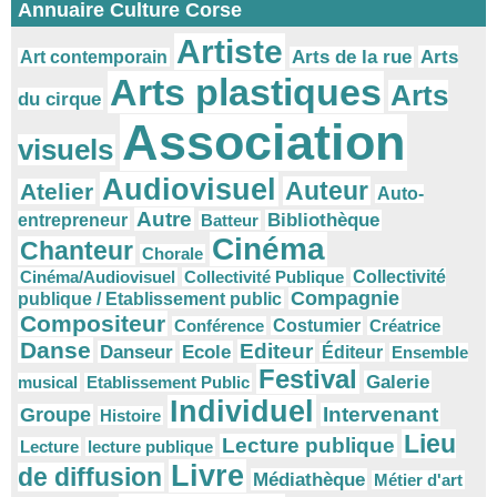
Annuaire Culture Corse
Artiste
Arts
Arts de la rue
Art contemporain
Arts plastiques
Arts
du cirque
Association
visuels
Audiovisuel
Auteur
Atelier
Auto-
Autre
Bibliothèque
entrepreneur
Batteur
Cinéma
Chanteur
Chorale
Cinéma/Audiovisuel
Collectivité Publique
Collectivité
Compagnie
publique / Etablissement public
Compositeur
Conférence
Costumier
Créatrice
Danse
Editeur
Danseur
Ecole
Éditeur
Ensemble
Festival
Galerie
musical
Etablissement Public
Individuel
Intervenant
Groupe
Histoire
Lieu
Lecture publique
Lecture
lecture publique
Livre
de diffusion
Médiathèque
Métier d'art