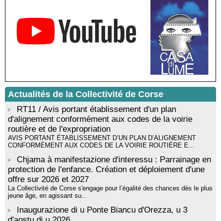
Résidence d’écriture et de recherche de l’écrivaine Cécilia
Castelli - Institut Mémoires de l'Edition Contemporaine - Caen /
Médiathèque de Castagniccia Mare et Monti - I Fulelli
Rencontre / dédicace avec Lucrèce Luciani autour de son
livre « La ballade du pendu du Niolu» - Mediateca territuriale di
Santa Lucia di Tallà
Mise en musique d’un livre jeunesse par Annik Meschinet,
musicienne pédagogue : Ateliers d’expression sonore, vocale,
rythmique et corporelle - Mediateca territuriale di Santa Lucia di
Tallà
Actualités de la Collectivité de Corse
! Événement reporté ! Cycle de conférences peinture animé
par Alexandre Dominati - Mediateca territuriale di Santa Lucia di
RT11 / Avis portant établissement d'un plan
Tallà
d'alignement conformément aux codes de la voirie
routière et de l'expropriation
AVIS PORTANT ÉTABLISSEMENT D’UN PLAN D’ALIGNEMENT
CONFORMÉMENT AUX CODES DE LA VOIRIE ROUTIÈRE E...
Chjama à manifestazione d'interessu : Parrainage en
protection de l'enfance. Création et déploiement d'une
offre sur 2026 et 2027
La Collectivité de Corse s'engage pour l’égalité des chances dès le plus
jeune âge, en agissant su...
Inaugurazione di u Ponte Biancu d'Orezza, u 3
d'aostu di u 2026