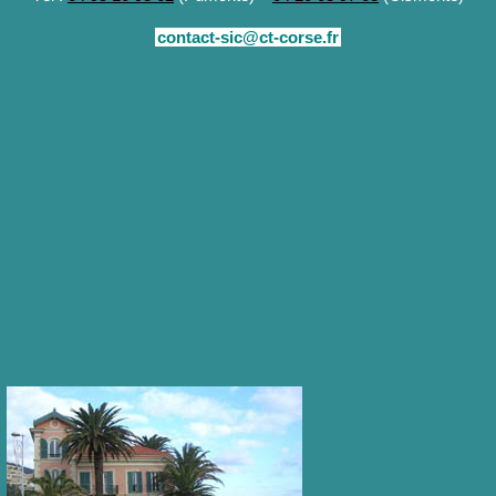
contact-sic@ct-corse.fr