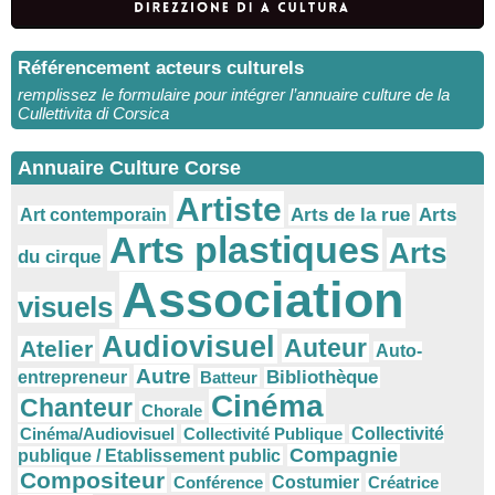
Référencement acteurs culturels
remplissez le formulaire pour intégrer l’annuaire culture de la
Cullettivita di Corsica
Annuaire Culture Corse
Artiste
Arts
Arts de la rue
Art contemporain
Arts plastiques
Arts
du cirque
Association
visuels
Audiovisuel
Auteur
Atelier
Auto-
Autre
Bibliothèque
entrepreneur
Batteur
Cinéma
Chanteur
Chorale
Cinéma/Audiovisuel
Collectivité Publique
Collectivité
Compagnie
publique / Etablissement public
Compositeur
Conférence
Costumier
Créatrice