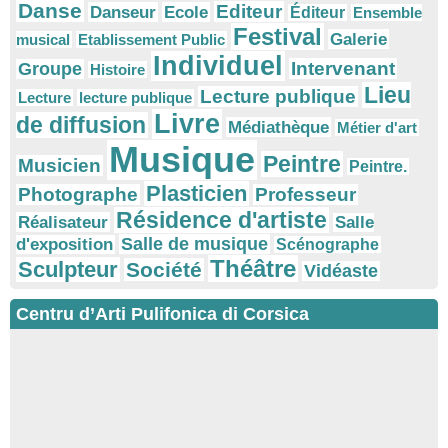
Danse
Editeur
Danseur
Ecole
Éditeur
Ensemble
Festival
Galerie
musical
Etablissement Public
Individuel
Intervenant
Groupe
Histoire
Lieu
Lecture publique
Lecture
lecture publique
Livre
de diffusion
Médiathèque
Métier d'art
Musique
Peintre
Musicien
Peintre.
Plasticien
Photographe
Professeur
Résidence d'artiste
Réalisateur
Salle
Salle de musique
d'exposition
Scénographe
Théâtre
Sculpteur
Société
Vidéaste
Centru d’Arti Pulifonica di Corsica