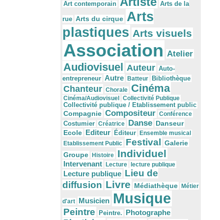
Artiste
Arts de la
Art contemporain
Arts
Arts du cirque
rue
plastiques
Arts visuels
Association
Atelier
Audiovisuel
Auteur
Auto-
Autre
Bibliothèque
entrepreneur
Batteur
Cinéma
Chanteur
Chorale
Cinéma/Audiovisuel
Collectivité Publique
Collectivité publique / Etablissement public
Compositeur
Compagnie
Conférence
Danse
Danseur
Costumier
Créatrice
Editeur
Ecole
Éditeur
Ensemble musical
Festival
Galerie
Etablissement Public
Individuel
Groupe
Histoire
Intervenant
Lecture
lecture publique
Lieu de
Lecture publique
Livre
diffusion
Médiathèque
Métier
Musique
Musicien
d'art
Peintre
Photographe
Peintre.