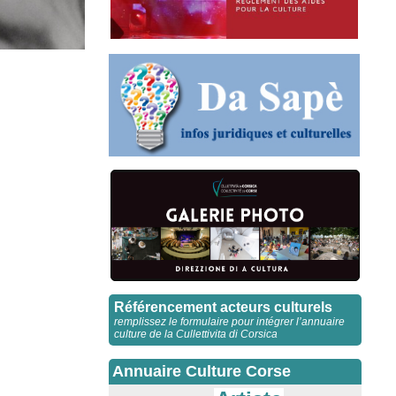
Référencement acteurs culturels
remplissez le formulaire pour intégrer l’annuaire
culture de la Cullettivita di Corsica
Annuaire Culture Corse