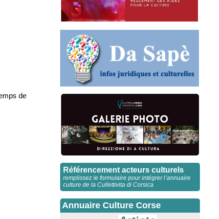
 temps de
Référencement acteurs culturels
remplissez le formulaire pour intégrer l’annuaire
culture de la Cullettivita di Corsica
Annuaire Culture Corse