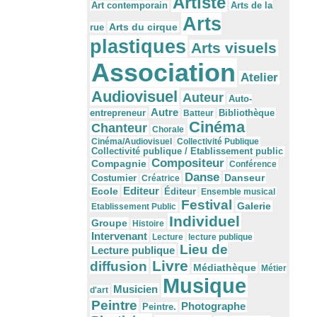
Artiste
Arts de la
Art contemporain
Arts
Arts du cirque
rue
plastiques
Arts visuels
Association
Atelier
Audiovisuel
Auteur
Auto-
Autre
Bibliothèque
entrepreneur
Batteur
Cinéma
Chanteur
Chorale
Cinéma/Audiovisuel
Collectivité Publique
Collectivité publique / Etablissement public
Compositeur
Compagnie
Conférence
Danse
Danseur
Costumier
Créatrice
Editeur
Ecole
Éditeur
Ensemble musical
Festival
Galerie
Etablissement Public
Individuel
Groupe
Histoire
Intervenant
Lecture
lecture publique
Lieu de
Lecture publique
Livre
diffusion
Médiathèque
Métier
Musique
Musicien
d'art
Peintre
Photographe
Peintre.