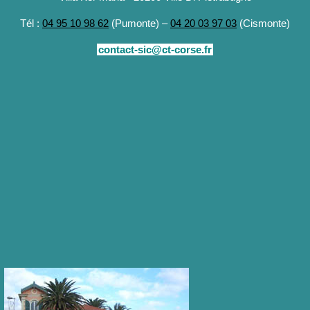
Tél :
04 95 10 98 62
(Pumonte) –
04 20 03 97 03
(Cismonte)
contact-sic@ct-corse.fr