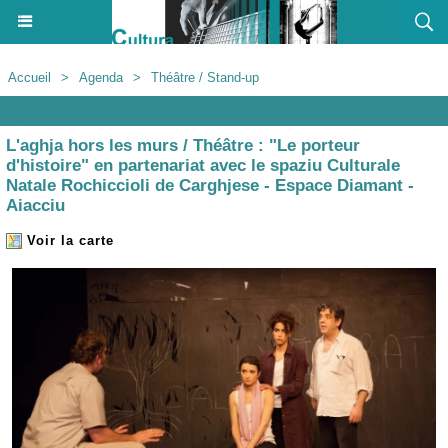
Accueil
>
Agenda
>
Théâtre / Stand-up
Agenda
L'aghja hors les murs / Théâtre : "Le porteur
d'histoire" en partenariat avec le spaziu Culturale
Natale Rochiccioli de Carghjese - Espace Diamant -
Aiacciu
Voir la carte