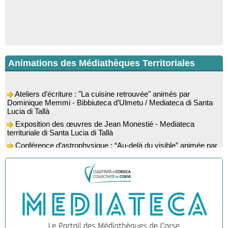
Animations des Médiathèques Territoriales
Ateliers d’écriture : "La cuisine retrouvée" animés par
Dominique Memmi - Bibbiuteca d’Ulmetu / Mediateca di Santa
Lucia di Tallà
Exposition des œuvres de Jean Monestié - Mediateca
territuriale di Santa Lucia di Tallà
Conférence d’astrophysique : “Au-delà du visible” animée par
l’astrophysicien Paul Guerrini - Médiathèque - Pitretu è
Bicchisgià
Exposition des œuvres de Dominique Malberti Morin :
"Racines, peintures acryliques et aquarelles" - Mediateca
territuriale di Santa Lucia di Tallà
Animation : "Petits lecteurs" - Médiathèque - Pitretu è
Bicchisgià
Veillée de contes à la forêt enchantée "U Mondu ditu