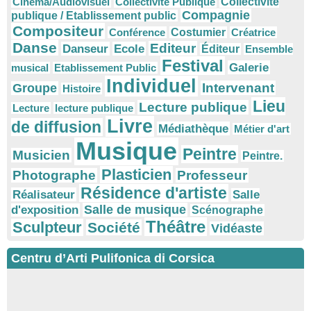
Cinéma/Audiovisuel
Collectivité Publique
Collectivité
Compagnie
publique / Etablissement public
Compositeur
Conférence
Costumier
Créatrice
Danse
Editeur
Danseur
Ecole
Éditeur
Ensemble
Festival
Galerie
musical
Etablissement Public
Individuel
Intervenant
Groupe
Histoire
Lieu
Lecture publique
Lecture
lecture publique
Livre
de diffusion
Médiathèque
Métier d'art
Musique
Peintre
Musicien
Peintre.
Plasticien
Photographe
Professeur
Résidence d'artiste
Réalisateur
Salle
Salle de musique
d'exposition
Scénographe
Théâtre
Sculpteur
Société
Vidéaste
Centru d’Arti Pulifonica di Corsica