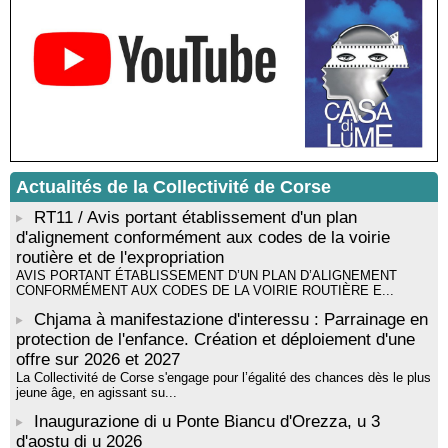
Rencontre / dédicace avec Lucrèce Luciani autour de son
livre « La ballade du pendu du Niolu» - Mediateca territuriale di
Santa Lucia di Tallà
Mise en musique d’un livre jeunesse par Annik Meschinet,
musicienne pédagogue : Ateliers d’expression sonore, vocale,
rythmique et corporelle - Mediateca territuriale di Santa Lucia di
Tallà
! Événement reporté ! Cycle de conférences peinture animé
par Alexandre Dominati - Mediateca territuriale di Santa Lucia di
Tallà
Actualités de la Collectivité de Corse
RT11 / Avis portant établissement d'un plan
d'alignement conformément aux codes de la voirie
routière et de l'expropriation
AVIS PORTANT ÉTABLISSEMENT D’UN PLAN D’ALIGNEMENT
CONFORMÉMENT AUX CODES DE LA VOIRIE ROUTIÈRE E...
Chjama à manifestazione d'interessu : Parrainage en
protection de l'enfance. Création et déploiement d'une
offre sur 2026 et 2027
La Collectivité de Corse s'engage pour l’égalité des chances dès le plus
jeune âge, en agissant su...
Inaugurazione di u Ponte Biancu d'Orezza, u 3
d'aostu di u 2026