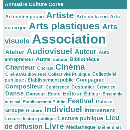
Annuaire Culture Corse
Artiste
Arts
Arts de la rue
Art contemporain
Arts plastiques
Arts
du cirque
Association
visuels
Audiovisuel
Auteur
Atelier
Auto-
Autre
Bibliothèque
entrepreneur
Batteur
Cinéma
Chanteur
Chorale
Cinéma/Audiovisuel
Collectivité Publique
Collectivité
Compagnie
publique / Etablissement public
Compositeur
Conférence
Costumier
Créatrice
Danse
Editeur
Danseur
Ecole
Éditeur
Ensemble
Festival
Galerie
musical
Etablissement Public
Individuel
Intervenant
Groupe
Histoire
Lieu
Lecture publique
Lecture
lecture publique
Livre
de diffusion
Médiathèque
Métier d'art