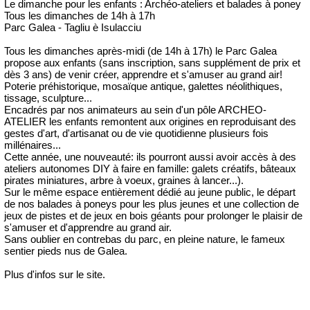
Le dimanche pour les enfants : Archéo-ateliers et balades à poney
Tous les dimanches de 14h à 17h
Parc Galea - Tagliu è Isulacciu
Tous les dimanches après-midi (de 14h à 17h) le Parc Galea
propose aux enfants (sans inscription, sans supplément de prix et
dès 3 ans) de venir créer, apprendre et s'amuser au grand air!
Poterie préhistorique, mosaïque antique, galettes néolithiques,
tissage, sculpture...
Encadrés par nos animateurs au sein d'un pôle ARCHEO-
ATELIER les enfants remontent aux origines en reproduisant des
gestes d'art, d'artisanat ou de vie quotidienne plusieurs fois
millénaires...
Cette année, une nouveauté: ils pourront aussi avoir accès à des
ateliers autonomes DIY à faire en famille: galets créatifs, bâteaux
pirates miniatures, arbre à voeux, graines à lancer...).
Sur le même espace entièrement dédié au jeune public, le départ
de nos balades à poneys pour les plus jeunes et une collection de
jeux de pistes et de jeux en bois géants pour prolonger le plaisir de
s'amuser et d'apprendre au grand air.
Sans oublier en contrebas du parc, en pleine nature, le fameux
sentier pieds nus de Galea.
Plus d'infos sur le site.