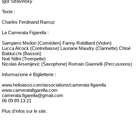
Igor Stravinsky
Texte :
Charles Ferdinand Ramuz
La Camerata Figarella :
Sampiero Medori (Comédien) Fanny Robilliard (Violon)
Lucca Alcock (Contrebasse) Lauriane Maudry (Clarinette) Chloé
Balducchi (Basson)
Noé Nillni (Trompette)
Nicolas Arsenijevic (Saxophone) Romain Giannelli (Percussions)
Infurmazione è Biglietterie :
www.helloasso.com/associations/camerata-figarella
www.cameratafigarella.com
camerata.figarella@gmail.com
06 09 89 13 21
Plus d'infos sur le site.