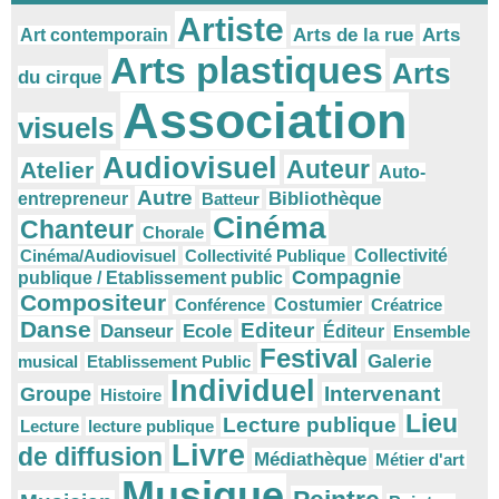
Artiste
Arts
Arts de la rue
Art contemporain
Arts plastiques
Arts
du cirque
Association
visuels
Audiovisuel
Auteur
Atelier
Auto-
Autre
Bibliothèque
entrepreneur
Batteur
Cinéma
Chanteur
Chorale
Cinéma/Audiovisuel
Collectivité Publique
Collectivité
Compagnie
publique / Etablissement public
Compositeur
Conférence
Costumier
Créatrice
Danse
Editeur
Danseur
Ecole
Éditeur
Ensemble
Festival
Galerie
musical
Etablissement Public
Individuel
Intervenant
Groupe
Histoire
Lieu
Lecture publique
Lecture
lecture publique
Livre
de diffusion
Médiathèque
Métier d'art
Musique