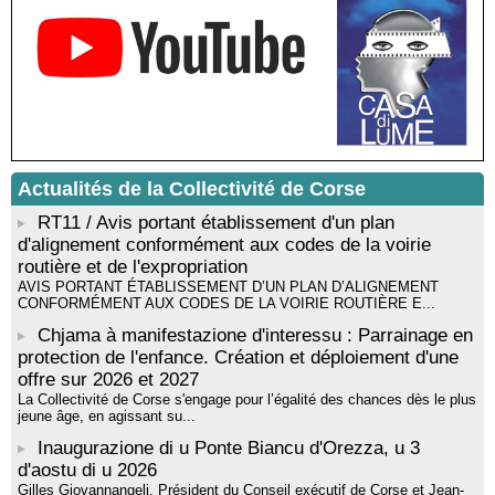
Rencontre / dédicace avec Lucrèce Luciani autour de son
livre « La ballade du pendu du Niolu» - Mediateca territuriale di
Santa Lucia di Tallà
Mise en musique d’un livre jeunesse par Annik Meschinet,
musicienne pédagogue : Ateliers d’expression sonore, vocale,
rythmique et corporelle - Mediateca territuriale di Santa Lucia di
Tallà
! Événement reporté ! Cycle de conférences peinture animé
par Alexandre Dominati - Mediateca territuriale di Santa Lucia di
Actualités de la Collectivité de Corse
Tallà
RT11 / Avis portant établissement d'un plan
d'alignement conformément aux codes de la voirie
routière et de l'expropriation
AVIS PORTANT ÉTABLISSEMENT D’UN PLAN D’ALIGNEMENT
CONFORMÉMENT AUX CODES DE LA VOIRIE ROUTIÈRE E...
Chjama à manifestazione d'interessu : Parrainage en
protection de l'enfance. Création et déploiement d'une
offre sur 2026 et 2027
La Collectivité de Corse s'engage pour l’égalité des chances dès le plus
jeune âge, en agissant su...
Inaugurazione di u Ponte Biancu d'Orezza, u 3
d'aostu di u 2026
Gilles Giovannangeli, Président du Conseil exécutif de Corse et Jean-