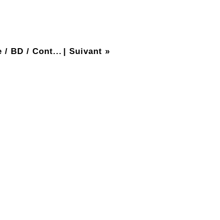
e / BD / Cont...
|
Suivant »