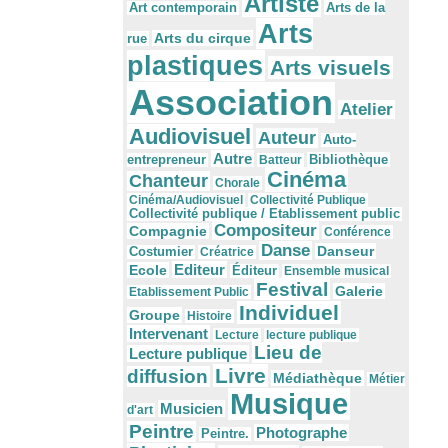
Artiste
Arts de la
Art contemporain
Arts
Arts du cirque
rue
plastiques
Arts visuels
Association
Atelier
Audiovisuel
Auteur
Auto-
Autre
Bibliothèque
entrepreneur
Batteur
Cinéma
Chanteur
Chorale
Cinéma/Audiovisuel
Collectivité Publique
Collectivité publique / Etablissement public
Compositeur
Compagnie
Conférence
Danse
Danseur
Costumier
Créatrice
Editeur
Ecole
Éditeur
Ensemble musical
Festival
Galerie
Etablissement Public
Individuel
Groupe
Histoire
Intervenant
Lecture
lecture publique
Lieu de
Lecture publique
Livre
diffusion
Médiathèque
Métier
Musique
Musicien
d'art
Peintre
Photographe
Peintre.