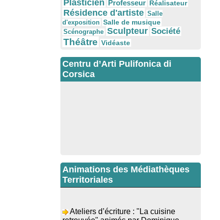
Plasticien
Professeur
Réalisateur
Résidence d'artiste
Salle
Salle de musique
d'exposition
Sculpteur
Société
Scénographe
Théâtre
Vidéaste
Centru d’Arti Pulifonica di
Corsica
Animations des Médiathèques
Territoriales
Ateliers d’écriture : "La cuisine
retrouvée" animés par Dominique
Memmi - Bibbiuteca d’Ulmetu /