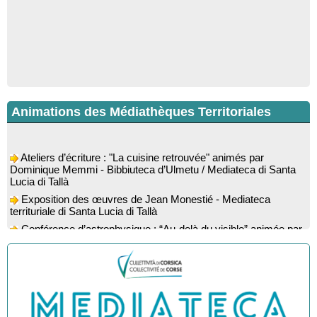
Animations des Médiathèques Territoriales
Ateliers d’écriture : "La cuisine retrouvée" animés par
Dominique Memmi - Bibbiuteca d’Ulmetu / Mediateca di Santa
Lucia di Tallà
Exposition des œuvres de Jean Monestié - Mediateca
territuriale di Santa Lucia di Tallà
Conférence d’astrophysique : “Au-delà du visible” animée par
l’astrophysicien Paul Guerrini - Médiathèque - Pitretu è
Bicchisgià
Exposition des œuvres de Dominique Malberti Morin :
"Racines, peintures acryliques et aquarelles" - Mediateca
territuriale di Santa Lucia di Tallà
Animation : "Petits lecteurs" - Médiathèque - Pitretu è