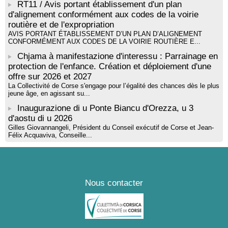
par Alexandre Dominati - Mediateca territuriale di Santa Lucia di
RT11 / Avis portant établissement d'un plan
Tallà
d'alignement conformément aux codes de la voirie
routière et de l'expropriation
AVIS PORTANT ÉTABLISSEMENT D’UN PLAN D’ALIGNEMENT
CONFORMÉMENT AUX CODES DE LA VOIRIE ROUTIÈRE E...
Chjama à manifestazione d'interessu : Parrainage en
protection de l'enfance. Création et déploiement d'une
offre sur 2026 et 2027
La Collectivité de Corse s'engage pour l’égalité des chances dès le plus
jeune âge, en agissant su...
Inaugurazione di u Ponte Biancu d'Orezza, u 3
d'aostu di u 2026
Gilles Giovannangeli, Président du Conseil exécutif de Corse et Jean-
Félix Acquaviva, Conseille...
Nous contacter