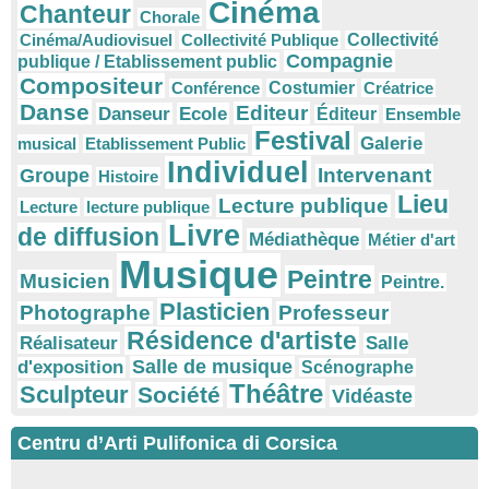
Cinéma
Chanteur
Chorale
Cinéma/Audiovisuel
Collectivité Publique
Collectivité
Compagnie
publique / Etablissement public
Compositeur
Conférence
Costumier
Créatrice
Danse
Editeur
Danseur
Ecole
Éditeur
Ensemble
Festival
Galerie
musical
Etablissement Public
Individuel
Intervenant
Groupe
Histoire
Lieu
Lecture publique
Lecture
lecture publique
Livre
de diffusion
Médiathèque
Métier d'art
Musique
Peintre
Musicien
Peintre.
Plasticien
Photographe
Professeur
Résidence d'artiste
Réalisateur
Salle
Salle de musique
d'exposition
Scénographe
Théâtre
Sculpteur
Société
Vidéaste
Centru d’Arti Pulifonica di Corsica