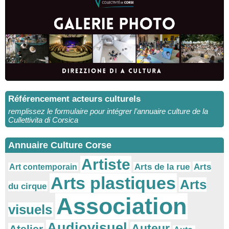
Référencement acteurs culturels
remplissez le formulaire pour intégrer l’annuaire culture de la
Cullettivita di Corsica
Annuaire Culture Corse
Artiste
Arts
Arts de la rue
Art contemporain
Arts plastiques
Arts
du cirque
Association
visuels
Audiovisuel
Auteur
Atelier