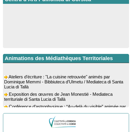
Animations des Médiathèques Territoriales
Ateliers d’écriture : "La cuisine retrouvée" animés par
Dominique Memmi - Bibbiuteca d’Ulmetu / Mediateca di Santa
Lucia di Tallà
Exposition des œuvres de Jean Monestié - Mediateca
territuriale di Santa Lucia di Tallà
Conférence d’astrophysique : “Au-delà du visible” animée par
l’astrophysicien Paul Guerrini - Médiathèque - Pitretu è
Bicchisgià
Exposition des œuvres de Dominique Malberti Morin :
"Racines, peintures acryliques et aquarelles" - Mediateca
territuriale di Santa Lucia di Tallà