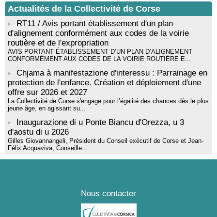
Tallà
Actualités de la Collectivité de Corse
! Événement reporté ! Cycle de conférences peinture animé
par Alexandre Dominati - Mediateca territuriale di Santa Lucia di
RT11 / Avis portant établissement d'un plan
Tallà
d'alignement conformément aux codes de la voirie
routière et de l'expropriation
AVIS PORTANT ÉTABLISSEMENT D’UN PLAN D’ALIGNEMENT
CONFORMÉMENT AUX CODES DE LA VOIRIE ROUTIÈRE E...
Chjama à manifestazione d'interessu : Parrainage en
protection de l'enfance. Création et déploiement d'une
offre sur 2026 et 2027
La Collectivité de Corse s'engage pour l’égalité des chances dès le plus
jeune âge, en agissant su...
Inaugurazione di u Ponte Biancu d'Orezza, u 3
d'aostu di u 2026
Gilles Giovannangeli, Président du Conseil exécutif de Corse et Jean-
Félix Acquaviva, Conseille...
Nous contacter