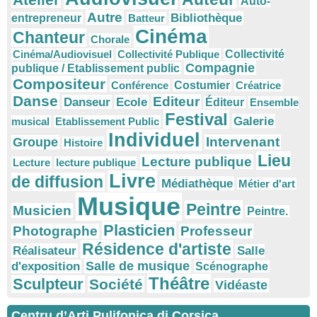
Auto-
Autre
Bibliothèque
entrepreneur
Batteur
Cinéma
Chanteur
Chorale
Cinéma/Audiovisuel
Collectivité Publique
Collectivité
Compagnie
publique / Etablissement public
Compositeur
Conférence
Costumier
Créatrice
Danse
Editeur
Danseur
Ecole
Éditeur
Ensemble
Festival
Galerie
musical
Etablissement Public
Individuel
Intervenant
Groupe
Histoire
Lieu
Lecture publique
Lecture
lecture publique
Livre
de diffusion
Médiathèque
Métier d'art
Musique
Peintre
Musicien
Peintre.
Plasticien
Photographe
Professeur
Résidence d'artiste
Réalisateur
Salle
Salle de musique
d'exposition
Scénographe
Théâtre
Sculpteur
Société
Vidéaste
Centru d’Arti Pulifonica di Corsica