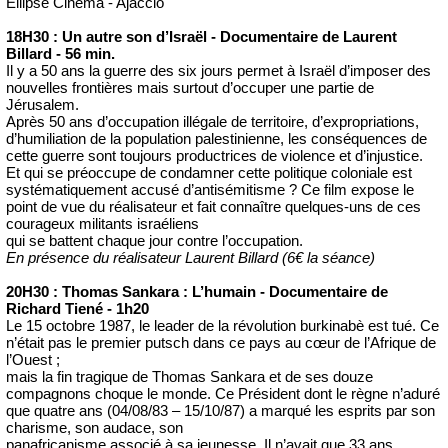
Ellipse Cinema - Ajaccio
18H30 : Un autre son d’Israël - Documentaire de Laurent
Billard - 56 min.
Il y a 50 ans la guerre des six jours permet à Israël d’imposer des
nouvelles frontières mais surtout d’occuper une partie de
Jérusalem.
Après 50 ans d’occupation illégale de territoire, d’expropriations,
d’humiliation de la population palestinienne, les conséquences de
cette guerre sont toujours productrices de violence et d’injustice.
Et qui se préoccupe de condamner cette politique coloniale est
systématiquement accusé d’antisémitisme ? Ce film expose le
point de vue du réalisateur et fait connaître quelques-uns de ces
courageux militants israéliens
qui se battent chaque jour contre l’occupation.
En présence du réalisateur Laurent Billard (6€ la séance)
20H30 : Thomas Sankara : L’humain - Documentaire de
Richard Tiené - 1h20
Le 15 octobre 1987, le leader de la révolution burkinabè est tué. Ce
n’était pas le premier putsch dans ce pays au cœur de l’Afrique de
l’Ouest ;
mais la fin tragique de Thomas Sankara et de ses douze
compagnons choque le monde. Ce Président dont le règne n’aduré
que quatre ans (04/08/83 – 15/10/87) a marqué les esprits par son
charisme, son audace, son
panafricanisme associé à sa jeunesse. Il n’avait que 33 ans