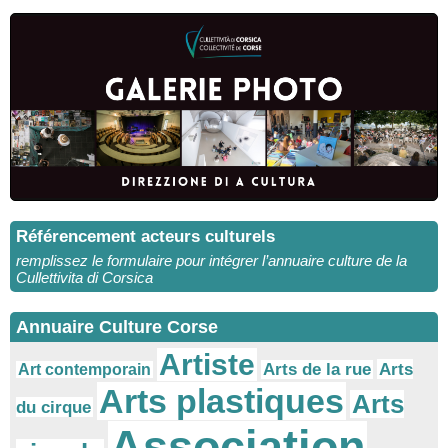
Référencement acteurs culturels
remplissez le formulaire pour intégrer l’annuaire culture de la
Cullettivita di Corsica
Annuaire Culture Corse
Artiste
Arts
Arts de la rue
Art contemporain
Arts plastiques
Arts
du cirque
Association