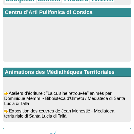
Centru d’Arti Pulifonica di Corsica
Animations des Médiathèques Territoriales
Ateliers d’écriture : "La cuisine retrouvée" animés par
Dominique Memmi - Bibbiuteca d’Ulmetu / Mediateca di Santa
Lucia di Tallà
Exposition des œuvres de Jean Monestié - Mediateca
territuriale di Santa Lucia di Tallà
Conférence d’astrophysique : “Au-delà du visible” animée par
l’astrophysicien Paul Guerrini - Médiathèque - Pitretu è
Bicchisgià