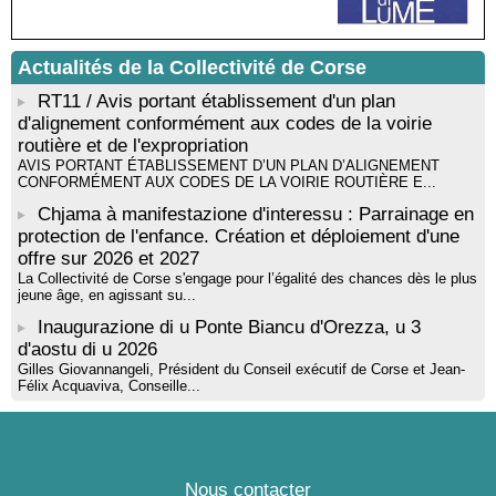
Mise en musique d’un livre jeunesse par Annik Meschinet,
musicienne pédagogue : Ateliers d’expression sonore, vocale,
rythmique et corporelle - Mediateca territuriale di Santa Lucia di
Tallà
Actualités de la Collectivité de Corse
! Événement reporté ! Cycle de conférences peinture animé
RT11 / Avis portant établissement d'un plan
par Alexandre Dominati - Mediateca territuriale di Santa Lucia di
d'alignement conformément aux codes de la voirie
Tallà
routière et de l'expropriation
AVIS PORTANT ÉTABLISSEMENT D’UN PLAN D’ALIGNEMENT
CONFORMÉMENT AUX CODES DE LA VOIRIE ROUTIÈRE E...
Chjama à manifestazione d'interessu : Parrainage en
protection de l'enfance. Création et déploiement d'une
offre sur 2026 et 2027
La Collectivité de Corse s'engage pour l’égalité des chances dès le plus
jeune âge, en agissant su...
Inaugurazione di u Ponte Biancu d'Orezza, u 3
d'aostu di u 2026
Gilles Giovannangeli, Président du Conseil exécutif de Corse et Jean-
Félix Acquaviva, Conseille...
Nous contacter