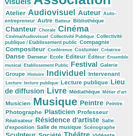
visuels
Audiovisuel
Auteur
Atelier
Auto-
Autre
Bibliothèque
entrepreneur
Batteur
Cinéma
Chanteur
Chorale
Cinéma/Audiovisuel
Collectivité Publique
Collectivité
Compagnie
publique / Etablissement public
Compositeur
Conférence
Costumier
Créatrice
Danse
Editeur
Danseur
Ecole
Éditeur
Ensemble
Festival
Galerie
musical
Etablissement Public
Individuel
Intervenant
Groupe
Histoire
Lieu
Lecture publique
Lecture
lecture publique
Livre
de diffusion
Médiathèque
Métier d'art
Musique
Peintre
Musicien
Peintre.
Plasticien
Photographe
Professeur
Résidence d'artiste
Réalisateur
Salle
Salle de musique
d'exposition
Scénographe
Théâtre
Sculpteur
Société
Vidéaste