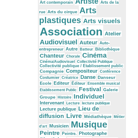
Artiste
Arts de la
Art contemporain
Arts
Arts du cirque
rue
plastiques
Arts visuels
Association
Atelier
Audiovisuel
Auteur
Auto-
Autre
Bibliothèque
entrepreneur
Batteur
Cinéma
Chanteur
Chorale
Cinéma/Audiovisuel
Collectivité Publique
Collectivité publique / Etablissement public
Compositeur
Compagnie
Conférence
Danse
Danseur
Costumier
Créatrice
Editeur
Ecole
Éditeur
Ensemble musical
Festival
Galerie
Etablissement Public
Individuel
Groupe
Histoire
Intervenant
Lecture
lecture publique
Lieu de
Lecture publique
Livre
diffusion
Médiathèque
Métier
Musique
Musicien
d'art
Peintre
Photographe
Peintre.