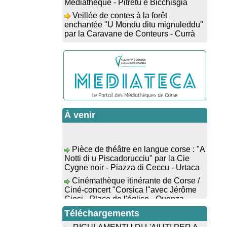
Veillée de contes à la forêt
enchantée "U Mondu ditu mignuleddu"
par la Caravane de Conteurs - Currà
Colloque : "Taravu : terre de
patrimoines", Regards sur le
patrimoine religieux, roman, thermal et
littéraire - Spaziu Jean-Marc Fiamma -
A Sarra di Farru
Spectacle musical : "Viaghju in
Corsica cù Regina & Bruno",
hommage au duo mythique de la
chanson corse interprété par Marie-
À venir
Elsa Picciocchi (chant), Marc’Antò
Belgodere (chant et gutare) et Jacky Le
Pièce de théâtre en langue corse : "A
Menn (claviers) - Salle des fêtes -
Notti di u Piscadorucciu" par la Cie
Cuzzà
Cygne noir - Piazza di Ceccu - Urtaca
Lecture musicale : "Frida par les
Cinémathèque itinérante de Corse /
mots" proposée par la compagnie "Si
Ciné-concert "Corsica !"avec Jérôme
Osa", Lecture de Marine Lalanne
Ciosi - Place de l'église - Quenza
accompagnée de la guitare de Mister
Mat
Colloque : "Taravu : terre de
patrimoines", Regards sur le
Téléchargements
! Événement reporté ! Conférence :
patrimoine religieux, roman, thermal et
“Les fouilles de 2025 dans l’abri d’Oriu”