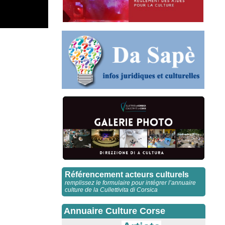
Référencement acteurs culturels
remplissez le formulaire pour intégrer l’annuaire
culture de la Cullettivita di Corsica
Annuaire Culture Corse