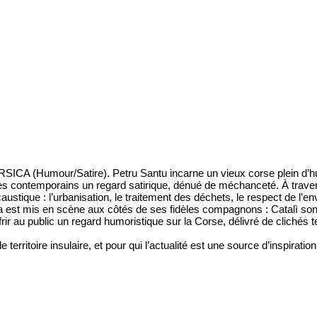
ICA (Humour/Satire). Petru Santu incarne un vieux corse plein d’h
r ses contemporains un regard satirique, dénué de méchanceté. À traver
stique : l’urbanisation, le traitement des déchets, le respect de l’en
ia est mis en scène aux côtés de ses fidèles compagnons : Catalì s
frir au public un regard humoristique sur la Corse, délivré de clichés t
 territoire insulaire, et pour qui l’actualité est une source d’inspiration