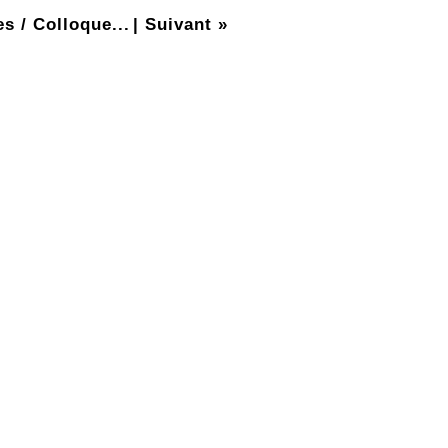
s / Colloque...
|
Suivant »