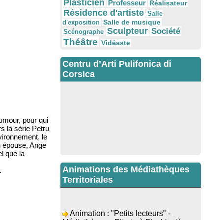
Plasticien
Professeur
Réalisateur
Résidence d'artiste
Salle
Salle de musique
d'exposition
Sculpteur
Société
Scénographe
Théâtre
Vidéaste
Centru d’Arti Pulifonica di
Corsica
umour, pour qui
s la série Petru
vironnement, le
on épouse, Ange
el que la
Animations des Médiathèques
.
Territoriales
Animation : "Petits lecteurs" -
Médiathèque - Pitretu è Bicchisgià