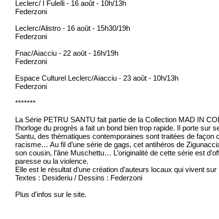
Leclerc/ I Fulelli - 16 août - 10h/13h
Federzoni
Leclerc/Alistro - 16 août - 15h30/19h
Federzoni
Fnac/Aiacciu - 22 août - 16h/19h
Federzoni
Espace Culturel Leclerc/Aiacciu - 23 août - 10h/13h
Federzoni
*******
La Série PETRU SANTU fait partie de la Collection MAD IN CORS
l’horloge du progrès a fait un bond bien trop rapide. Il porte su
Santu, des thématiques contemporaines sont traitées de façon cau
racisme… Au fil d’une série de gags, cet antihéros de Zigunacc
son cousin, l’âne Muschettu… L’originalité de cette série est d’of
paresse ou la violence.
Elle est le résultat d’une création d’auteurs locaux qui vivent sur le
Textes : Desideriu / Dessins : Federzoni
Plus d'infos sur le site.