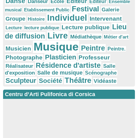
Danse
Editeur
Danseur
Ecole
Éditeur
Ensemble
Festival
Galerie
musical
Etablissement Public
Individuel
Intervenant
Groupe
Histoire
Lieu
Lecture publique
Lecture
lecture publique
Livre
de diffusion
Médiathèque
Métier d'art
Musique
Peintre
Musicien
Peintre.
Plasticien
Photographe
Professeur
Résidence d'artiste
Réalisateur
Salle
Salle de musique
d'exposition
Scénographe
Théâtre
Sculpteur
Société
Vidéaste
Centru d’Arti Pulifonica di Corsica