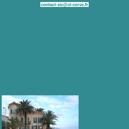
contact-sic@ct-corse.fr