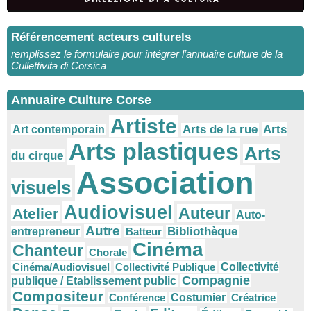
Référencement acteurs culturels
remplissez le formulaire pour intégrer l’annuaire culture de la
Cullettivita di Corsica
Annuaire Culture Corse
Artiste
Arts
Arts de la rue
Art contemporain
Arts plastiques
Arts
du cirque
Association
visuels
Audiovisuel
Auteur
Atelier
Auto-
Autre
Bibliothèque
entrepreneur
Batteur
Cinéma
Chanteur
Chorale
Cinéma/Audiovisuel
Collectivité Publique
Collectivité
Compagnie
publique / Etablissement public
Compositeur
Conférence
Costumier
Créatrice