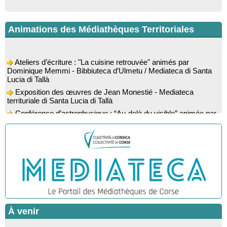
Animations des Médiathèques Territoriales
Ateliers d’écriture : "La cuisine retrouvée" animés par
Dominique Memmi - Bibbiuteca d’Ulmetu / Mediateca di Santa
Lucia di Tallà
Exposition des œuvres de Jean Monestié - Mediateca
territuriale di Santa Lucia di Tallà
Conférence d’astrophysique : “Au-delà du visible” animée par
l’astrophysicien Paul Guerrini - Médiathèque - Pitretu è
Bicchisgià
Exposition des œuvres de Dominique Malberti Morin :
"Racines, peintures acryliques et aquarelles" - Mediateca
territuriale di Santa Lucia di Tallà
Animation : "Petits lecteurs" - Médiathèque - Pitretu è
Bicchisgià
Veillée de contes à la forêt enchantée "U Mondu ditu
mignuleddu" par la Caravane de Conteurs - Currà
Spectacle musical : "Viaghju in Corsica cù Regina & Bruno",
À venir
hommage au duo mythique de la chanson corse interprété par
Marie-Elsa Picciocchi (chant), Marc’Antò Belgodere (chant et