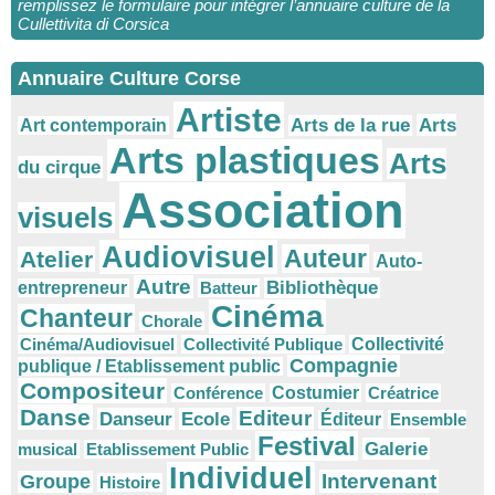
remplissez le formulaire pour intégrer l’annuaire culture de la
Cullettivita di Corsica
Annuaire Culture Corse
Artiste
Arts
Arts de la rue
Art contemporain
Arts plastiques
Arts
du cirque
Association
visuels
Audiovisuel
Auteur
Atelier
Auto-
Autre
Bibliothèque
entrepreneur
Batteur
Cinéma
Chanteur
Chorale
Cinéma/Audiovisuel
Collectivité Publique
Collectivité
Compagnie
publique / Etablissement public
Compositeur
Conférence
Costumier
Créatrice
Danse
Editeur
Danseur
Ecole
Éditeur
Ensemble
Festival
Galerie
musical
Etablissement Public
Individuel
Intervenant
Groupe
Histoire