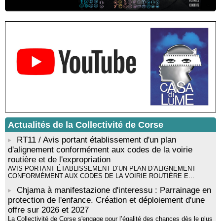
Résidence d’écriture et de recherche de l’écrivaine Cécilia
Castelli - Institut Mémoires de l'Edition Contemporaine - Caen /
Médiathèque de Castagniccia Mare et Monti - I Fulelli
Rencontre / dédicace avec Lucrèce Luciani autour de son
livre « La ballade du pendu du Niolu» - Mediateca territuriale di
Santa Lucia di Tallà
Mise en musique d’un livre jeunesse par Annik Meschinet,
musicienne pédagogue : Ateliers d’expression sonore, vocale,
rythmique et corporelle - Mediateca territuriale di Santa Lucia di
Tallà
! Événement reporté ! Cycle de conférences peinture animé
par Alexandre Dominati - Mediateca territuriale di Santa Lucia di
Tallà
Actualités de la Collectivité de Corse
RT11 / Avis portant établissement d'un plan
d'alignement conformément aux codes de la voirie
routière et de l'expropriation
AVIS PORTANT ÉTABLISSEMENT D’UN PLAN D’ALIGNEMENT
CONFORMÉMENT AUX CODES DE LA VOIRIE ROUTIÈRE E...
Chjama à manifestazione d'interessu : Parrainage en
protection de l'enfance. Création et déploiement d'une
offre sur 2026 et 2027
La Collectivité de Corse s'engage pour l’égalité des chances dès le plus