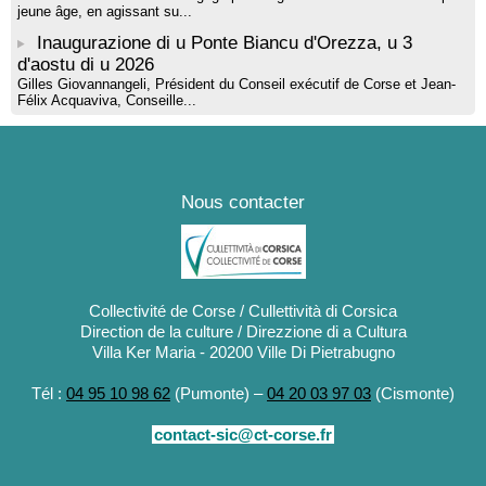
jeune âge, en agissant su...
Inaugurazione di u Ponte Biancu d'Orezza, u 3
d'aostu di u 2026
Gilles Giovannangeli, Président du Conseil exécutif de Corse et Jean-
Félix Acquaviva, Conseille...
Nous contacter
Collectivité de Corse / Cullettività di Corsica
Direction de la culture / Direzzione di a Cultura
Villa Ker Maria - 20200 Ville Di Pietrabugno
Tél :
04 95 10 98 62
(Pumonte) –
04 20 03 97 03
(Cismonte)
contact-sic@ct-corse.fr