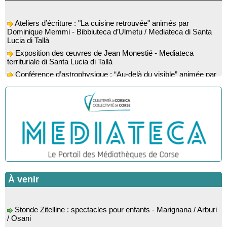
Ateliers d’écriture : "La cuisine retrouvée" animés par
Dominique Memmi - Bibbiuteca d’Ulmetu / Mediateca di Santa
Lucia di Tallà
Exposition des œuvres de Jean Monestié - Mediateca
territuriale di Santa Lucia di Tallà
Conférence d’astrophysique : “Au-delà du visible” animée par
l’astrophysicien Paul Guerrini - Médiathèque - Pitretu è
Bicchisgià
Exposition des œuvres de Dominique Malberti Morin :
"Racines, peintures acryliques et aquarelles" - Mediateca
territuriale di Santa Lucia di Tallà
Animation : "Petits lecteurs" - Médiathèque - Pitretu è
Bicchisgià
Veillée de contes à la forêt enchantée "U Mondu ditu
mignuleddu" par la Caravane de Conteurs - Currà
Spectacle musical : "Viaghju in Corsica cù Regina & Bruno",
À venir
hommage au duo mythique de la chanson corse interprété par
Marie-Elsa Picciocchi (chant), Marc’Antò Belgodere (chant et
gutare) et Jacky Le Menn (claviers) - Salle des fêtes - Cuzzà
Stonde Zitelline : spectacles pour enfants - Marignana / Arburi
Lecture musicale : "Frida par les mots" proposée par la
/ Osani
compagnie "Si Osa", Lecture de Marine Lalanne accompagnée
"E Statinate" Festival littéraire proposé par Musanostra -