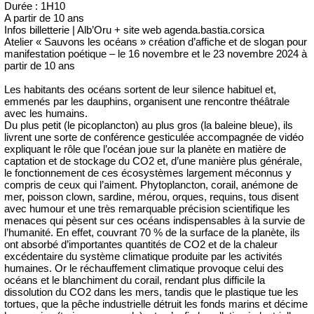
Durée : 1H10
A partir de 10 ans
Infos billetterie | Alb’Oru + site web agenda.bastia.corsica
Atelier « Sauvons les océans » création d’affiche et de slogan pour
manifestation poétique – le 16 novembre et le 23 novembre 2024 à
partir de 10 ans
Les habitants des océans sortent de leur silence habituel et,
emmenés par les dauphins, organisent une rencontre théâtrale
avec les humains.
Du plus petit (le picoplancton) au plus gros (la baleine bleue), ils
livrent une sorte de conférence gesticulée accompagnée de vidéo
expliquant le rôle que l’océan joue sur la planète en matière de
captation et de stockage du CO2 et, d’une manière plus générale,
le fonctionnement de ces écosystèmes largement méconnus y
compris de ceux qui l’aiment. Phytoplancton, corail, anémone de
mer, poisson clown, sardine, mérou, orques, requins, tous disent
avec humour et une très remarquable précision scientifique les
menaces qui pèsent sur ces océans indispensables à la survie de
l’humanité. En effet, couvrant 70 % de la surface de la planète, ils
ont absorbé d’importantes quantités de CO2 et de la chaleur
excédentaire du système climatique produite par les activités
humaines. Or le réchauffement climatique provoque celui des
océans et le blanchiment du corail, rendant plus difficile la
dissolution du CO2 dans les mers, tandis que le plastique tue les
tortues, que la pêche industrielle détruit les fonds marins et décime