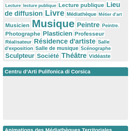
Lieu
Lecture publique
Lecture
lecture publique
Livre
de diffusion
Médiathèque
Métier d'art
Musique
Peintre
Musicien
Peintre.
Plasticien
Photographe
Professeur
Résidence d'artiste
Réalisateur
Salle
Salle de musique
d'exposition
Scénographe
Théâtre
Sculpteur
Société
Vidéaste
Centru d’Arti Pulifonica di Corsica
Animations des Médiathèques Territoriales