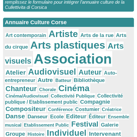
remplissez le formulaire pour intégrer l’annuaire culture de la
Cullettivita di Corsica
Annuaire Culture Corse
Artiste
Arts
Arts de la rue
Art contemporain
Arts plastiques
Arts
du cirque
Association
visuels
Audiovisuel
Auteur
Atelier
Auto-
Autre
Bibliothèque
entrepreneur
Batteur
Cinéma
Chanteur
Chorale
Cinéma/Audiovisuel
Collectivité Publique
Collectivité
Compagnie
publique / Etablissement public
Compositeur
Conférence
Costumier
Créatrice
Danse
Editeur
Danseur
Ecole
Éditeur
Ensemble
Festival
Galerie
musical
Etablissement Public
Individuel
Intervenant
Groupe
Histoire