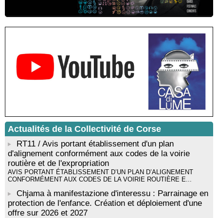
Sardegna - Mediateca di castagniccia Mare è monti - I Fulelli
Résidence d’écriture et de recherche de l’écrivaine Cécilia
Castelli - Institut Mémoires de l'Edition Contemporaine - Caen /
Médiathèque de Castagniccia Mare et Monti - I Fulelli
Rencontre / dédicace avec Lucrèce Luciani autour de son
livre « La ballade du pendu du Niolu» - Mediateca territuriale di
Santa Lucia di Tallà
Mise en musique d’un livre jeunesse par Annik Meschinet,
musicienne pédagogue : Ateliers d’expression sonore, vocale,
rythmique et corporelle - Mediateca territuriale di Santa Lucia di
Tallà
! Événement reporté ! Cycle de conférences peinture animé
par Alexandre Dominati - Mediateca territuriale di Santa Lucia di
Tallà
Actualités de la Collectivité de Corse
RT11 / Avis portant établissement d'un plan
d'alignement conformément aux codes de la voirie
routière et de l'expropriation
AVIS PORTANT ÉTABLISSEMENT D’UN PLAN D’ALIGNEMENT
CONFORMÉMENT AUX CODES DE LA VOIRIE ROUTIÈRE E...
Chjama à manifestazione d'interessu : Parrainage en
protection de l'enfance. Création et déploiement d'une
offre sur 2026 et 2027