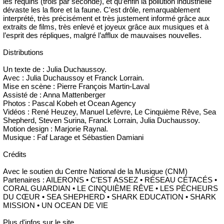
les requins (trois par seconde), et qu’enfin la pollution industrielle
dévaste les la flore et la faune. C’est drôle, remarquablement
interprété, très précisément et très justement informé grâce aux
extraits de films, très enlevé et joyeux grâce aux musiques et à
l’esprit des répliques, malgré l’afflux de mauvaises nouvelles.
Distributions
Un texte de : Julia Duchaussoy.
Avec : Julia Duchaussoy et Franck Lorrain.
Mise en scène : Pierre François Martin-Laval
Assisté de : Anna Mattenberger
Photos : Pascal Kobeh et Ocean Agency
Vidéos : René Heuzey, Manuel Lefèvre, Le Cinquième Rêve, Sea
Shepherd, Steven Surina, Franck Lorrain, Julia Duchaussoy.
Motion design : Marjorie Raynal.
Musique : Faf Larage et Sébastien Damiani
Crédits
Avec le soutien du Centre National de la Musique (CNM)
Partenaires : AILERONS • C’EST ASSEZ • RÉSEAU CÉTACÉS •
CORAL GUARDIAN • LE CINQUIÈME RÊVE • LES PÉCHEURS
DU CŒUR • SEA SHEPHERD • SHARK EDUCATION • SHARK
MISSION • UN OCEAN DE VIE
Plus d'infos sur le site.