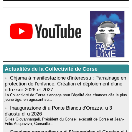
Rencontre / dédicace avec Lucrèce Luciani autour de son
livre « La ballade du pendu du Niolu» - Mediateca territuriale di
Santa Lucia di Tallà
Mise en musique d’un livre jeunesse par Annik Meschinet,
musicienne pédagogue : Ateliers d’expression sonore, vocale,
rythmique et corporelle - Mediateca territuriale di Santa Lucia di
Tallà
! Événement reporté ! Cycle de conférences peinture animé
par Alexandre Dominati - Mediateca territuriale di Santa Lucia di
Tallà
Actualités de la Collectivité de Corse
Chjama à manifestazione d'interessu : Parrainage en
protection de l'enfance. Création et déploiement d'une
offre sur 2026 et 2027
La Collectivité de Corse s'engage pour l’égalité des chances dès le plus
jeune âge, en agissant su...
Inaugurazione di u Ponte Biancu d'Orezza, u 3
d'aostu di u 2026
Gilles Giovannangeli, Président du Conseil exécutif de Corse et Jean-
Félix Acquaviva, Conseille...