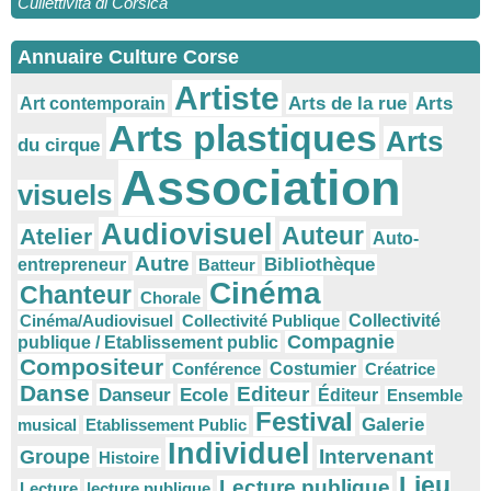
Cullettivita di Corsica
Annuaire Culture Corse
Artiste
Arts
Arts de la rue
Art contemporain
Arts plastiques
Arts
du cirque
Association
visuels
Audiovisuel
Auteur
Atelier
Auto-
Autre
Bibliothèque
entrepreneur
Batteur
Cinéma
Chanteur
Chorale
Cinéma/Audiovisuel
Collectivité Publique
Collectivité
Compagnie
publique / Etablissement public
Compositeur
Conférence
Costumier
Créatrice
Danse
Editeur
Danseur
Ecole
Éditeur
Ensemble
Festival
Galerie
musical
Etablissement Public
Individuel
Intervenant
Groupe
Histoire
Lieu
Lecture publique
Lecture
lecture publique