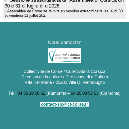
Sessione strasurdinaria di l'Assemblea di Corsica di i
30 è 31 di lugliu di u 2026
L'Assemblée de Corse se réunira en session extraordinaire les jeudi 30
et vendredi 31 juillet 202...
Nous contacter
Collectivité de Corse / Cullettività di Corsica
Direction de la culture / Direzzione di a Cultura
Villa Ker Maria - 20200 Ville Di Pietrabugno
Tél :
04 95 10 98 62
(Pumonte) –
04 20 03 97 03
(Cismonte)
contact-sic@ct-corse.fr