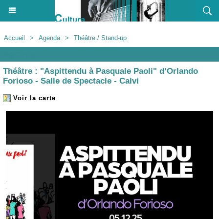
Accueil
>
Agenda
>
Théâtre / Stand-up
Agenda
Théâtre : "Aspittendu à Pasquale Paoli" d’Orlando
Forioso - Salle de Spectacle - Calvi
Voir la carte