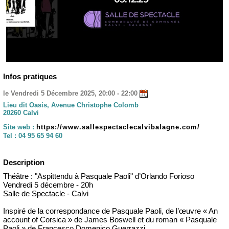
Infos pratiques
le Vendredi 5 Décembre 2025, 20:00 - 22:00
Lieu dit Oasis, Avenue Christophe Colomb
20260 Calvi
Site web :
https://www.sallespectaclecalvibalagne.com/
Tel :
04 95 65 94 60
Description
Théâtre : "Aspittendu à Pasquale Paoli" d’Orlando Forioso
Vendredi 5 décembre - 20h
Salle de Spectacle - Calvi
Inspiré de la correspondance de Pasquale Paoli, de l’œuvre « An
account of Corsica » de James Boswell et du roman « Pasquale
Paoli » de Francesco Domenico Guerrazzi