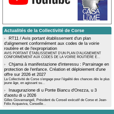
livre « La ballade du pendu du Niolu» - Mediateca territuriale di
Santa Lucia di Tallà
Mise en musique d’un livre jeunesse par Annik Meschinet,
musicienne pédagogue : Ateliers d’expression sonore, vocale,
rythmique et corporelle - Mediateca territuriale di Santa Lucia di
Tallà
Actualités de la Collectivité de Corse
! Événement reporté ! Cycle de conférences peinture animé
par Alexandre Dominati - Mediateca territuriale di Santa Lucia di
RT11 / Avis portant établissement d'un plan
Tallà
d'alignement conformément aux codes de la voirie
routière et de l'expropriation
AVIS PORTANT ÉTABLISSEMENT D’UN PLAN D’ALIGNEMENT
CONFORMÉMENT AUX CODES DE LA VOIRIE ROUTIÈRE E...
Chjama à manifestazione d'interessu : Parrainage en
protection de l'enfance. Création et déploiement d'une
offre sur 2026 et 2027
La Collectivité de Corse s'engage pour l’égalité des chances dès le plus
jeune âge, en agissant su...
Inaugurazione di u Ponte Biancu d'Orezza, u 3
d'aostu di u 2026
Gilles Giovannangeli, Président du Conseil exécutif de Corse et Jean-
Félix Acquaviva, Conseille...