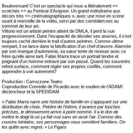
Bouleversant! C'est un spectacle qui nous a littéralement <<
scotchés >> au Festival d'Avignon. Un grand mélodrame aux
décors très << cinématographiques », avec une mise en scène
usant à merveille de la vidéo, servi par des comédien.nes au
sommet de leur art.
Vittorio est un artiste peintre atteint de DMLA, il perd la vue
progressivement. Dans l'incapacité de dévoiler ses œuvres, il s'est
toujours caché derrière le trait d'autres peintres. Comme ultime
rempart, il se lance dans la falsification d'un chef-d'œuvre. Alarmée
par son manque d'autonomie, sa sœur tente de renouer avec ce
frère qu'elle aime tant. Fabio Marra trace un portrait tendre et
poignant d'un homme entravé par son passé. Quand les souvenirs
refont surface, comment régler ses propres conflits, comment
apprendre à voir autrement?
Production : Carrozzone Teatro
Coproduction Comédie de Picardio avec le soutien de l'ADAMI
déclencheur et la SPEDIDAM
« Fabio Marra narre une histoire de famille en s'appuyant sur une
distribution de choix. Peintre de l'intime, il avance par touches
précises, le dénouement arrive à point nommé. Il a le don de
mettre le doigt là où ça fait mal sans en avoir l'air. Comme des
cousins lointains, ses personnages nous semblent familiers. On
les quitte avec regret. »
Le Figaro