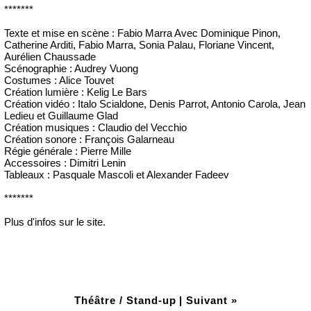
*******
Texte et mise en scène : Fabio Marra Avec Dominique Pinon,
Catherine Arditi, Fabio Marra, Sonia Palau, Floriane Vincent,
Aurélien Chaussade
Scénographie : Audrey Vuong
Costumes : Alice Touvet
Création lumière : Kelig Le Bars
Création vidéo : Italo Scialdone, Denis Parrot, Antonio Carola, Jean
Ledieu et Guillaume Glad
Création musiques : Claudio del Vecchio
Création sonore : François Galarneau
Régie générale : Pierre Mille
Accessoires : Dimitri Lenin
Tableaux : Pasquale Mascoli et Alexander Fadeev
*******
Plus d'infos sur le site.
Théâtre / Stand-up
|
Suivant »