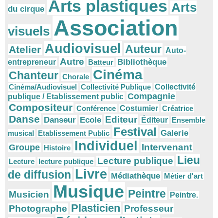
Arts plastiques
Arts
du cirque
Association
visuels
Audiovisuel
Auteur
Atelier
Auto-
Autre
Bibliothèque
entrepreneur
Batteur
Cinéma
Chanteur
Chorale
Cinéma/Audiovisuel
Collectivité Publique
Collectivité
Compagnie
publique / Etablissement public
Compositeur
Conférence
Costumier
Créatrice
Danse
Editeur
Danseur
Ecole
Éditeur
Ensemble
Festival
Galerie
musical
Etablissement Public
Individuel
Intervenant
Groupe
Histoire
Lieu
Lecture publique
Lecture
lecture publique
Livre
de diffusion
Médiathèque
Métier d'art
Musique
Peintre
Musicien
Peintre.
Plasticien
Photographe
Professeur