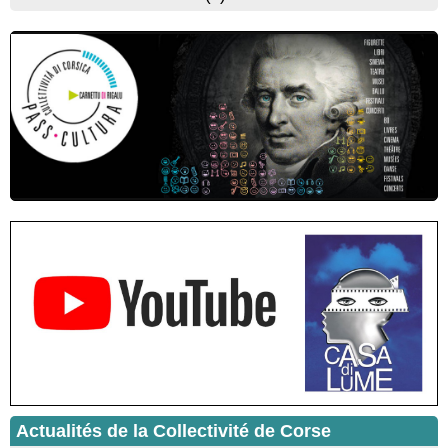
roi des Corses" animée par Benjamin Casinelli - Salle du Conseil
municipal - Zonza
Conférence : "Pratiques magico-religieuses et rituels de
protection de la Corse agro-pastorale" animée par Jean-Jacques
Andreani - Bucugnà / Zonza
Residenza di scrittura di Angela Nicolai, Trà Corsica è
Sardegna - Mediateca di castagniccia Mare è monti - I Fulelli
Résidence d’écriture et de recherche de l’écrivaine Cécilia
Castelli - Institut Mémoires de l'Edition Contemporaine - Caen /
Médiathèque de Castagniccia Mare et Monti - I Fulelli
Rencontre / dédicace avec Lucrèce Luciani autour de son
livre « La ballade du pendu du Niolu» - Mediateca territuriale di
Santa Lucia di Tallà
Mise en musique d’un livre jeunesse par Annik Meschinet,
musicienne pédagogue : Ateliers d’expression sonore, vocale,
rythmique et corporelle - Mediateca territuriale di Santa Lucia di
Tallà
! Événement reporté ! Cycle de conférences peinture animé
par Alexandre Dominati - Mediateca territuriale di Santa Lucia di
Tallà
Actualités de la Collectivité de Corse