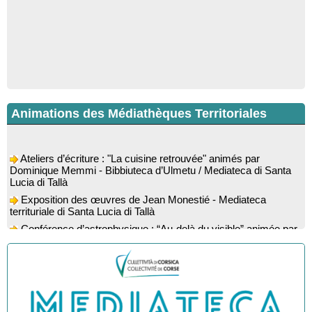
Animations des Médiathèques Territoriales
Ateliers d’écriture : "La cuisine retrouvée" animés par
Dominique Memmi - Bibbiuteca d’Ulmetu / Mediateca di Santa
Lucia di Tallà
Exposition des œuvres de Jean Monestié - Mediateca
territuriale di Santa Lucia di Tallà
Conférence d’astrophysique : “Au-delà du visible” animée par
l’astrophysicien Paul Guerrini - Médiathèque - Pitretu è
Bicchisgià
Exposition des œuvres de Dominique Malberti Morin :
"Racines, peintures acryliques et aquarelles" - Mediateca
territuriale di Santa Lucia di Tallà
Animation : "Petits lecteurs" - Médiathèque - Pitretu è