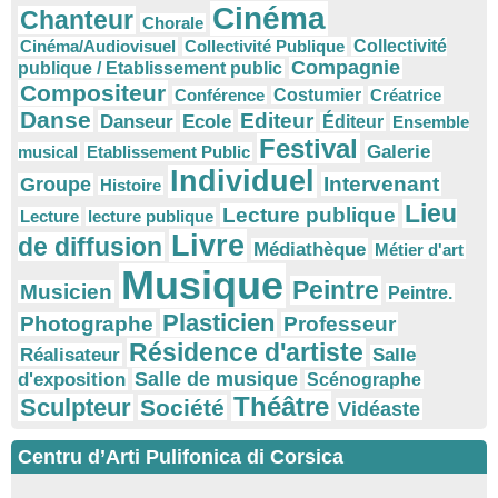
Cinéma
Chanteur
Chorale
Cinéma/Audiovisuel
Collectivité Publique
Collectivité
Compagnie
publique / Etablissement public
Compositeur
Conférence
Costumier
Créatrice
Danse
Editeur
Danseur
Ecole
Éditeur
Ensemble
Festival
Galerie
musical
Etablissement Public
Individuel
Intervenant
Groupe
Histoire
Lieu
Lecture publique
Lecture
lecture publique
Livre
de diffusion
Médiathèque
Métier d'art
Musique
Peintre
Musicien
Peintre.
Plasticien
Photographe
Professeur
Résidence d'artiste
Réalisateur
Salle
Salle de musique
d'exposition
Scénographe
Théâtre
Sculpteur
Société
Vidéaste
Centru d’Arti Pulifonica di Corsica