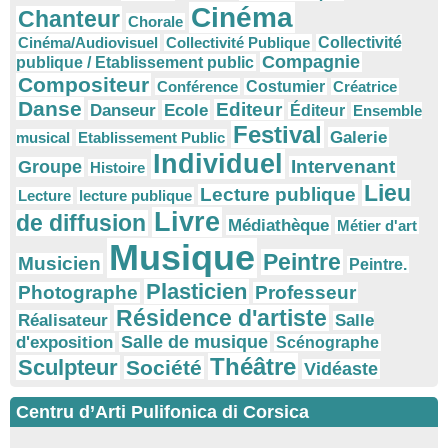
Cinéma
Chanteur
Chorale
Cinéma/Audiovisuel
Collectivité Publique
Collectivité
Compagnie
publique / Etablissement public
Compositeur
Conférence
Costumier
Créatrice
Danse
Editeur
Danseur
Ecole
Éditeur
Ensemble
Festival
Galerie
musical
Etablissement Public
Individuel
Intervenant
Groupe
Histoire
Lieu
Lecture publique
Lecture
lecture publique
Livre
de diffusion
Médiathèque
Métier d'art
Musique
Peintre
Musicien
Peintre.
Plasticien
Photographe
Professeur
Résidence d'artiste
Réalisateur
Salle
Salle de musique
d'exposition
Scénographe
Théâtre
Sculpteur
Société
Vidéaste
Centru d’Arti Pulifonica di Corsica