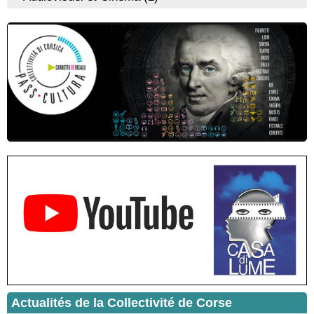
Lucia di Tallà - Mediateca territuriale di Santa Lucia di Tallà
! EVENEMENT REPORTE ! Rencontre / dédicace avec
Gilles Antonioli autour de son ouvrage “Testa Mora - Les
Rivages du destin” - Afà / Prupià / Santa Lucia di Tallà
Residenza di scrittura di Angela Nicolai, Trà Corsica è
Sardegna - Mediateca di castagniccia Mare è monti - I Fulelli
Résidence d’écriture et de recherche de l’écrivaine Cécilia
Castelli - Institut Mémoires de l'Edition Contemporaine - Caen /
Médiathèque de Castagniccia Mare et Monti - I Fulelli
Rencontre / dédicace avec Lucrèce Luciani autour de son
livre « La ballade du pendu du Niolu» - Mediateca territuriale di
Santa Lucia di Tallà
Mise en musique d’un livre jeunesse par Annik Meschinet,
musicienne pédagogue : Ateliers d’expression sonore, vocale,
rythmique et corporelle - Mediateca territuriale di Santa Lucia di
Tallà
! Événement reporté ! Cycle de conférences peinture animé
par Alexandre Dominati - Mediateca territuriale di Santa Lucia di
Tallà
Actualités de la Collectivité de Corse