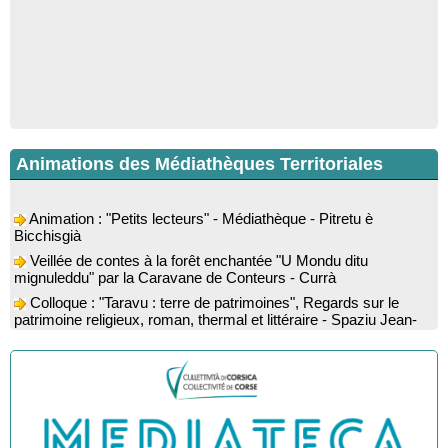
Animations des Médiathèques Territoriales
Animation : "Petits lecteurs" - Médiathèque - Pitretu è
Bicchisgià
Veillée de contes à la forêt enchantée "U Mondu ditu
mignuleddu" par la Caravane de Conteurs - Currà
Colloque : "Taravu : terre de patrimoines", Regards sur le
patrimoine religieux, roman, thermal et littéraire - Spaziu Jean-
Marc Fiamma - A Sarra di Farru
Spectacle musical : "Viaghju in Corsica cù Regina & Bruno",
hommage au duo mythique de la chanson corse interprété par
Marie-Elsa Picciocchi (chant), Marc’Antò Belgodere (chant et
gutare) et Jacky Le Menn (claviers) - Salle des fêtes - Cuzzà
Lecture musicale : "Frida par les mots" proposée par la
compagnie "Si Osa", Lecture de Marine Lalanne accompagnée