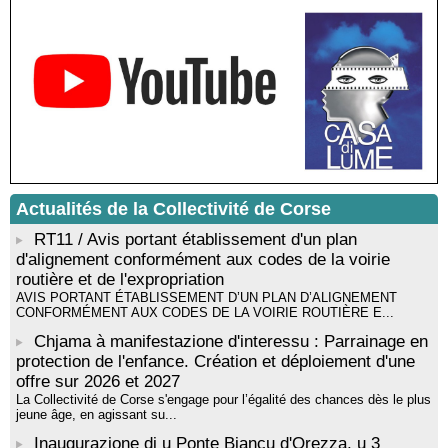
Lucia di Tallà - Mediateca territuriale di Santa Lucia di Tallà
! EVENEMENT REPORTE ! Rencontre / dédicace avec
Gilles Antonioli autour de son ouvrage “Testa Mora - Les
Rivages du destin” - Afà / Prupià / Santa Lucia di Tallà
Residenza di scrittura di Angela Nicolai, Trà Corsica è
Sardegna - Mediateca di castagniccia Mare è monti - I Fulelli
Résidence d’écriture et de recherche de l’écrivaine Cécilia
Castelli - Institut Mémoires de l'Edition Contemporaine - Caen /
Médiathèque de Castagniccia Mare et Monti - I Fulelli
Rencontre / dédicace avec Lucrèce Luciani autour de son
Actualités de la Collectivité de Corse
livre « La ballade du pendu du Niolu» - Mediateca territuriale di
Santa Lucia di Tallà
RT11 / Avis portant établissement d'un plan
d'alignement conformément aux codes de la voirie
routière et de l'expropriation
AVIS PORTANT ÉTABLISSEMENT D’UN PLAN D’ALIGNEMENT
CONFORMÉMENT AUX CODES DE LA VOIRIE ROUTIÈRE E...
Chjama à manifestazione d'interessu : Parrainage en
protection de l'enfance. Création et déploiement d'une
offre sur 2026 et 2027
La Collectivité de Corse s'engage pour l’égalité des chances dès le plus
jeune âge, en agissant su...
Inaugurazione di u Ponte Biancu d'Orezza, u 3