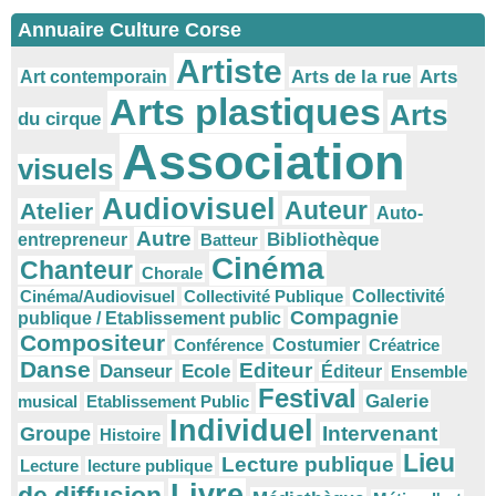
Annuaire Culture Corse
Artiste
Arts
Arts de la rue
Art contemporain
Arts plastiques
Arts
du cirque
Association
visuels
Audiovisuel
Auteur
Atelier
Auto-
Autre
Bibliothèque
entrepreneur
Batteur
Cinéma
Chanteur
Chorale
Cinéma/Audiovisuel
Collectivité Publique
Collectivité
Compagnie
publique / Etablissement public
Compositeur
Conférence
Costumier
Créatrice
Danse
Editeur
Danseur
Ecole
Éditeur
Ensemble
Festival
Galerie
musical
Etablissement Public
Individuel
Intervenant
Groupe
Histoire
Lieu
Lecture publique
Lecture
lecture publique
Livre