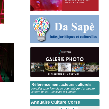
Référencement acteurs culturels
remplissez le formulaire pour intégrer l’annuaire
culture de la Cullettivita di Corsica
Annuaire Culture Corse