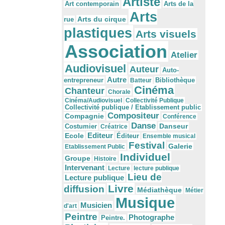
Artiste
Arts de la
Art contemporain
Arts
Arts du cirque
rue
plastiques
Arts visuels
Association
Atelier
Audiovisuel
Auteur
Auto-
Autre
Bibliothèque
entrepreneur
Batteur
Cinéma
Chanteur
Chorale
Cinéma/Audiovisuel
Collectivité Publique
Collectivité publique / Etablissement public
Compositeur
Compagnie
Conférence
Danse
Danseur
Costumier
Créatrice
Editeur
Ecole
Éditeur
Ensemble musical
Festival
Galerie
Etablissement Public
Individuel
Groupe
Histoire
Intervenant
Lecture
lecture publique
Lieu de
Lecture publique
Livre
diffusion
Médiathèque
Métier
Musique
Musicien
d'art
Peintre
Photographe
Peintre.