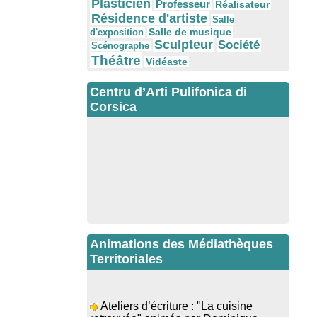
Plasticien
Professeur
Réalisateur
Résidence d'artiste
Salle
Salle de musique
d'exposition
Sculpteur
Société
Scénographe
Théâtre
Vidéaste
Centru d’Arti Pulifonica di
Corsica
Animations des Médiathèques
Territoriales
Ateliers d’écriture : "La cuisine
retrouvée" animés par Dominique
Memmi - Bibbiuteca d’Ulmetu /