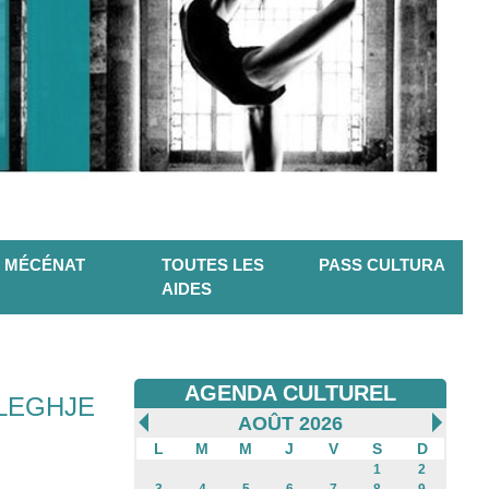
MÉCÉNAT
TOUTES LES
PASS CULTURA
AIDES
AGENDA CULTUREL
-ELEGHJE
AOÛT 2026
L
M
M
J
V
S
D
1
2