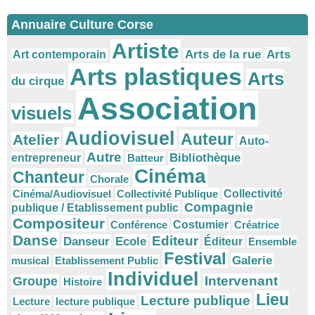
Annuaire Culture Corse
Artiste
Arts
Arts de la rue
Art contemporain
Arts plastiques
Arts
du cirque
Association
visuels
Audiovisuel
Auteur
Atelier
Auto-
Autre
Bibliothèque
entrepreneur
Batteur
Cinéma
Chanteur
Chorale
Cinéma/Audiovisuel
Collectivité Publique
Collectivité
Compagnie
publique / Etablissement public
Compositeur
Conférence
Costumier
Créatrice
Danse
Editeur
Danseur
Ecole
Éditeur
Ensemble
Festival
Galerie
musical
Etablissement Public
Individuel
Intervenant
Groupe
Histoire
Lieu
Lecture publique
Lecture
lecture publique