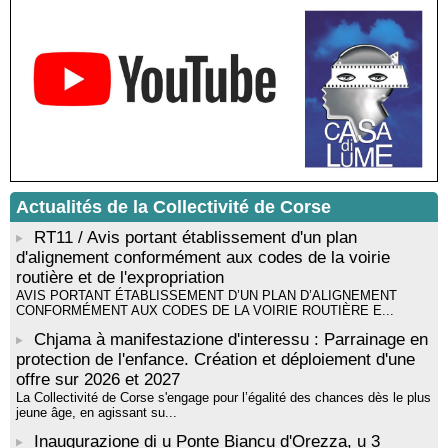
Médiathèque de Castagniccia Mare et Monti - I Fulelli
Rencontre / dédicace avec Lucrèce Luciani autour de son
livre « La ballade du pendu du Niolu» - Mediateca territuriale di
Santa Lucia di Tallà
Mise en musique d’un livre jeunesse par Annik Meschinet,
musicienne pédagogue : Ateliers d’expression sonore, vocale,
rythmique et corporelle - Mediateca territuriale di Santa Lucia di
Tallà
! Événement reporté ! Cycle de conférences peinture animé
par Alexandre Dominati - Mediateca territuriale di Santa Lucia di
Tallà
Actualités de la Collectivité de Corse
RT11 / Avis portant établissement d'un plan
d'alignement conformément aux codes de la voirie
routière et de l'expropriation
AVIS PORTANT ÉTABLISSEMENT D’UN PLAN D’ALIGNEMENT
CONFORMÉMENT AUX CODES DE LA VOIRIE ROUTIÈRE E...
Chjama à manifestazione d'interessu : Parrainage en
protection de l'enfance. Création et déploiement d'une
offre sur 2026 et 2027
La Collectivité de Corse s'engage pour l’égalité des chances dès le plus
jeune âge, en agissant su...
Inaugurazione di u Ponte Biancu d'Orezza, u 3