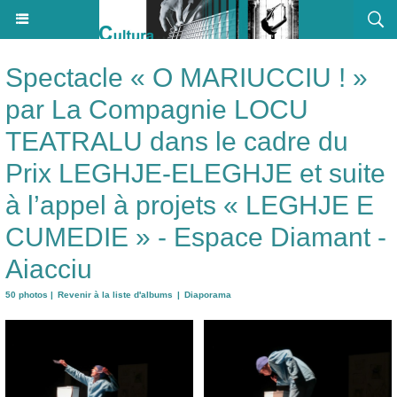
Spectacle « O MARIUCCIU ! »
par La Compagnie LOCU
TEATRALU dans le cadre du
Prix LEGHJE-ELEGHJE et suite
à l’appel à projets « LEGHJE E
CUMEDIE » - Espace Diamant -
Aiacciu
50 photos
|
Revenir à la liste d'albums
|
Diaporama