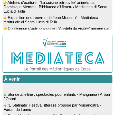
Dominique Memmi - Bibbiuteca d’Ulmetu / Mediateca di Santa
Lucia di Tallà
Exposition des œuvres de Jean Monestié - Mediateca
territuriale di Santa Lucia di Tallà
Conférence d’astrophysique : “Au-delà du visible” animée par
l’astrophysicien Paul Guerrini - Médiathèque - Pitretu è
Bicchisgià
Exposition des œuvres de Dominique Malberti Morin :
"Racines, peintures acryliques et aquarelles" - Mediateca
territuriale di Santa Lucia di Tallà
Animation : "Petits lecteurs" - Médiathèque - Pitretu è
Bicchisgià
Veillée de contes à la forêt enchantée "U Mondu ditu
mignuleddu" par la Caravane de Conteurs - Currà
Spectacle musical : "Viaghju in Corsica cù Regina & Bruno",
À venir
hommage au duo mythique de la chanson corse interprété par
Marie-Elsa Picciocchi (chant), Marc’Antò Belgodere (chant et
gutare) et Jacky Le Menn (claviers) - Salle des fêtes - Cuzzà
Stonde Zitelline : spectacles pour enfants - Marignana / Arburi
/ Osani
Lecture musicale : "Frida par les mots" proposée par la
compagnie "Si Osa", Lecture de Marine Lalanne accompagnée
"E Statinate" Festival littéraire proposé par Musanostra -
de la guitare de Mister Mat
Forum de Lumiu
! Événement reporté ! Conférence : “Les fouilles de 2025 dans
Exposition photographique "Un Paese Vivu" proposé par