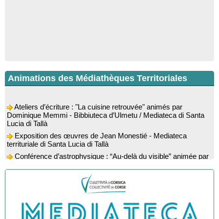
Animations des Médiathèques Territoriales
Ateliers d’écriture : "La cuisine retrouvée" animés par
Dominique Memmi - Bibbiuteca d’Ulmetu / Mediateca di Santa
Lucia di Tallà
Exposition des œuvres de Jean Monestié - Mediateca
territuriale di Santa Lucia di Tallà
Conférence d’astrophysique : “Au-delà du visible” animée par
l’astrophysicien Paul Guerrini - Médiathèque - Pitretu è
Bicchisgià
Exposition des œuvres de Dominique Malberti Morin :
"Racines, peintures acryliques et aquarelles" - Mediateca
territuriale di Santa Lucia di Tallà
Animation : "Petits lecteurs" - Médiathèque - Pitretu è
Bicchisgià