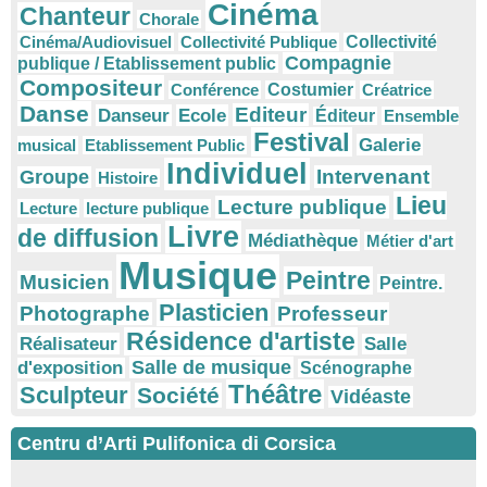
Cinéma
Chanteur
Chorale
Cinéma/Audiovisuel
Collectivité Publique
Collectivité
Compagnie
publique / Etablissement public
Compositeur
Conférence
Costumier
Créatrice
Danse
Editeur
Danseur
Ecole
Éditeur
Ensemble
Festival
Galerie
musical
Etablissement Public
Individuel
Intervenant
Groupe
Histoire
Lieu
Lecture publique
Lecture
lecture publique
Livre
de diffusion
Médiathèque
Métier d'art
Musique
Peintre
Musicien
Peintre.
Plasticien
Photographe
Professeur
Résidence d'artiste
Réalisateur
Salle
Salle de musique
d'exposition
Scénographe
Théâtre
Sculpteur
Société
Vidéaste
Centru d’Arti Pulifonica di Corsica