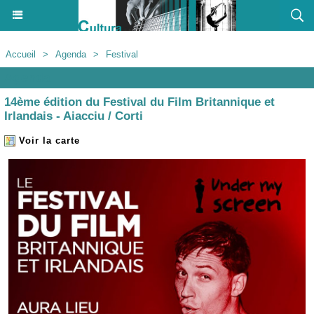
Accueil
>
Agenda
>
Festival
Agenda
14ème édition du Festival du Film Britannique et
Irlandais - Aiacciu / Corti
Voir la carte