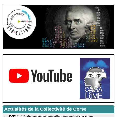
Conférence théâtralisée : "Théodore, l’homme qui voulut être
roi des Corses" animée par Benjamin Casinelli - Salle du Conseil
municipal - Zonza
Conférence : "Pratiques magico-religieuses et rituels de
protection de la Corse agro-pastorale" animée par Jean-Jacques
Andreani - Bucugnà / Zonza
Residenza di scrittura di Angela Nicolai, Trà Corsica è
Sardegna - Mediateca di castagniccia Mare è monti - I Fulelli
Résidence d’écriture et de recherche de l’écrivaine Cécilia
Castelli - Institut Mémoires de l'Edition Contemporaine - Caen /
Médiathèque de Castagniccia Mare et Monti - I Fulelli
Rencontre / dédicace avec Lucrèce Luciani autour de son
livre « La ballade du pendu du Niolu» - Mediateca territuriale di
Santa Lucia di Tallà
Mise en musique d’un livre jeunesse par Annik Meschinet,
musicienne pédagogue : Ateliers d’expression sonore, vocale,
rythmique et corporelle - Mediateca territuriale di Santa Lucia di
Tallà
! Événement reporté ! Cycle de conférences peinture animé
par Alexandre Dominati - Mediateca territuriale di Santa Lucia di
Tallà
Actualités de la Collectivité de Corse