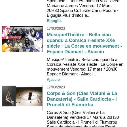
Spectacle : "Tout est dans la voix" avec
Marianne James Vendredi 17 Mars -
20H30 Spaziu Culturale Carlu Rocchi -
Biguglia Plus d'infos e...
Biguglia
17/03/2023
Musique/Théâtre : Bella ciao
quandu a Corsica r-esiste XXe
siècle : La Corse en mouvement -
Espace Diamant - Aiacciu
Musique/Théâtre : Bella ciao quandu a
Corsica r-esiste XXe siècle : La Corse en
mouvement Vendredi 17 mars / 20h30
Espace Diamant - Aiacci...
Ajaccio
17/03/2023
Corps & Son (Cies Vialuni & La
Danzateria) - Salle Cardiccia - I
Prunelli di Fiumorbu
Corps & Son (Cies Vialuni & La
Danzateria) Vendredi 17 Mars à 20H30
Salle Cardiccia - I Prunelli di Fiumorbu
Sortie de résidence de création Entré...