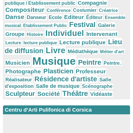
Compagnie
publique / Etablissement public
Compositeur
Conférence
Costumier
Créatrice
Danse
Editeur
Danseur
Ecole
Éditeur
Ensemble
Festival
Galerie
musical
Etablissement Public
Individuel
Intervenant
Groupe
Histoire
Lieu
Lecture publique
Lecture
lecture publique
Livre
de diffusion
Médiathèque
Métier d'art
Musique
Peintre
Musicien
Peintre.
Plasticien
Photographe
Professeur
Résidence d'artiste
Réalisateur
Salle
Salle de musique
d'exposition
Scénographe
Théâtre
Sculpteur
Société
Vidéaste
Centru d’Arti Pulifonica di Corsica