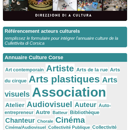
Référencement acteurs culturels
remplissez le formulaire pour intégrer l’annuaire culture de la
Cullettivita di Corsica
Annuaire Culture Corse
Artiste
Arts
Arts de la rue
Art contemporain
Arts plastiques
Arts
du cirque
Association
visuels
Audiovisuel
Auteur
Atelier
Auto-
Autre
Bibliothèque
entrepreneur
Batteur
Cinéma
Chanteur
Chorale
Cinéma/Audiovisuel
Collectivité Publique
Collectivité