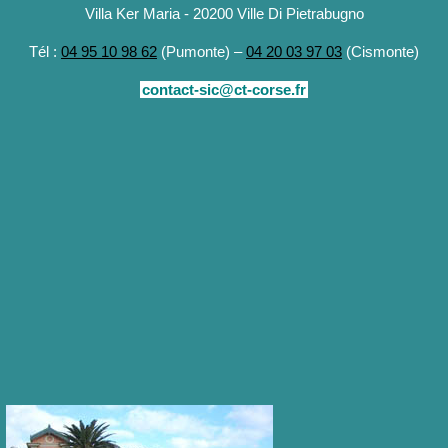
Villa Ker Maria - 20200 Ville Di Pietrabugno
Tél :
04 95 10 98 62
(Pumonte) –
04 20 03 97 03
(Cismonte)
contact-sic@ct-corse.fr