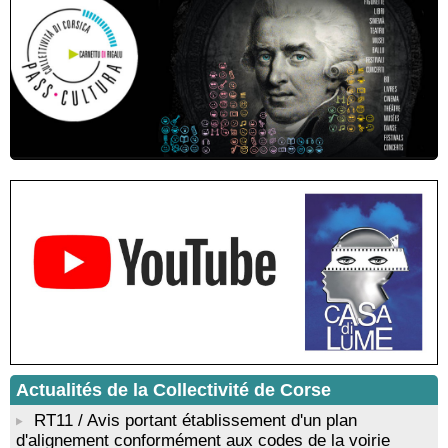
Lucia di Tallà - Mediateca territuriale di Santa Lucia di Tallà
! EVENEMENT REPORTE ! Rencontre / dédicace avec
Gilles Antonioli autour de son ouvrage “Testa Mora - Les
Rivages du destin” - Afà / Prupià / Santa Lucia di Tallà
Residenza di scrittura di Angela Nicolai, Trà Corsica è
Sardegna - Mediateca di castagniccia Mare è monti - I Fulelli
Résidence d’écriture et de recherche de l’écrivaine Cécilia
Castelli - Institut Mémoires de l'Edition Contemporaine - Caen /
Médiathèque de Castagniccia Mare et Monti - I Fulelli
Rencontre / dédicace avec Lucrèce Luciani autour de son
livre « La ballade du pendu du Niolu» - Mediateca territuriale di
Santa Lucia di Tallà
Mise en musique d’un livre jeunesse par Annik Meschinet,
musicienne pédagogue : Ateliers d’expression sonore, vocale,
rythmique et corporelle - Mediateca territuriale di Santa Lucia di
Tallà
! Événement reporté ! Cycle de conférences peinture animé
par Alexandre Dominati - Mediateca territuriale di Santa Lucia di
Tallà
Actualités de la Collectivité de Corse
RT11 / Avis portant établissement d'un plan
d'alignement conformément aux codes de la voirie