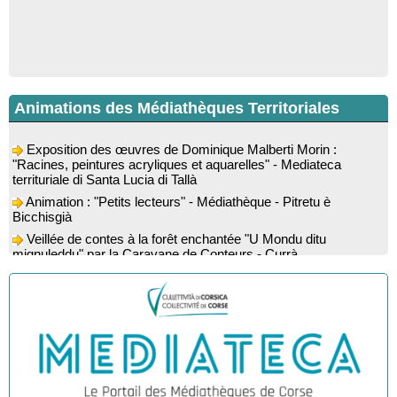
Animations des Médiathèques Territoriales
Exposition des œuvres de Dominique Malberti Morin :
"Racines, peintures acryliques et aquarelles" - Mediateca
territuriale di Santa Lucia di Tallà
Animation : "Petits lecteurs" - Médiathèque - Pitretu è
Bicchisgià
Veillée de contes à la forêt enchantée "U Mondu ditu
mignuleddu" par la Caravane de Conteurs - Currà
Colloque : "Taravu : terre de patrimoines", Regards sur le
patrimoine religieux, roman, thermal et littéraire - Spaziu Jean-
Marc Fiamma - A Sarra di Farru
Spectacle musical : "Viaghju in Corsica cù Regina & Bruno",
hommage au duo mythique de la chanson corse interprété par
Marie-Elsa Picciocchi (chant), Marc’Antò Belgodere (chant et
gutare) et Jacky Le Menn (claviers) - Salle des fêtes - Cuzzà
Lecture musicale : "Frida par les mots" proposée par la
compagnie "Si Osa", Lecture de Marine Lalanne accompagnée