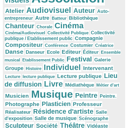
visuels
Audiovisuel
Auteur
Atelier
Auto-
Autre
Bibliothèque
entrepreneur
Batteur
Cinéma
Chanteur
Chorale
Cinéma/Audiovisuel
Collectivité Publique
Collectivité
Compagnie
publique / Etablissement public
Compositeur
Conférence
Costumier
Créatrice
Danse
Editeur
Danseur
Ecole
Éditeur
Ensemble
Festival
Galerie
musical
Etablissement Public
Individuel
Intervenant
Groupe
Histoire
Lieu
Lecture publique
Lecture
lecture publique
Livre
de diffusion
Médiathèque
Métier d'art
Musique
Peintre
Musicien
Peintre.
Plasticien
Photographe
Professeur
Résidence d'artiste
Réalisateur
Salle
Salle de musique
d'exposition
Scénographe
Théâtre
Sculpteur
Société
Vidéaste