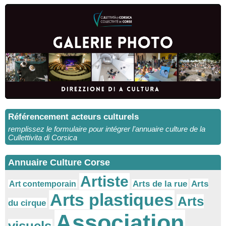
Référencement acteurs culturels
remplissez le formulaire pour intégrer l’annuaire culture de la
Cullettivita di Corsica
Annuaire Culture Corse
Artiste
Arts
Arts de la rue
Art contemporain
Arts plastiques
Arts
du cirque
Association