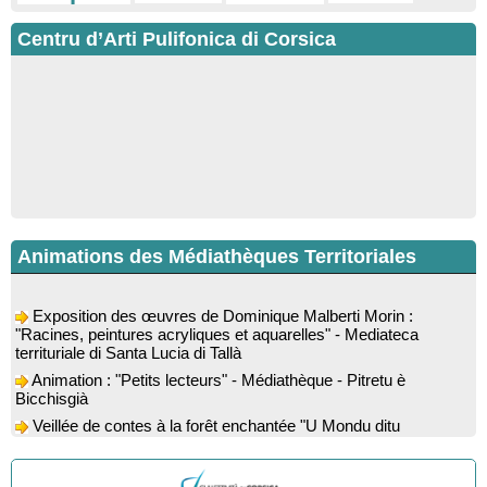
Centru d’Arti Pulifonica di Corsica
Animations des Médiathèques Territoriales
Exposition des œuvres de Dominique Malberti Morin :
"Racines, peintures acryliques et aquarelles" - Mediateca
territuriale di Santa Lucia di Tallà
Animation : "Petits lecteurs" - Médiathèque - Pitretu è
Bicchisgià
Veillée de contes à la forêt enchantée "U Mondu ditu
mignuleddu" par la Caravane de Conteurs - Currà
Colloque : "Taravu : terre de patrimoines", Regards sur le
patrimoine religieux, roman, thermal et littéraire - Spaziu Jean-