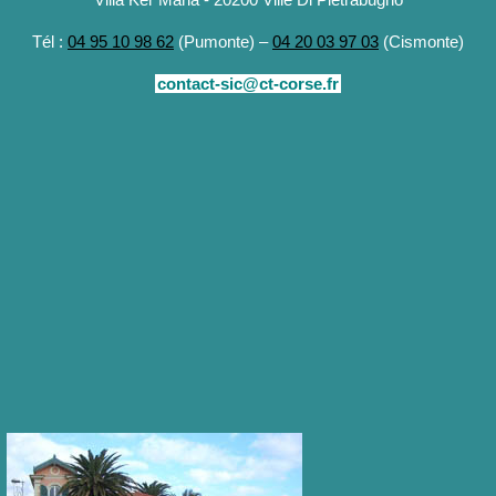
Tél :
04 95 10 98 62
(Pumonte) –
04 20 03 97 03
(Cismonte)
contact-sic@ct-corse.fr