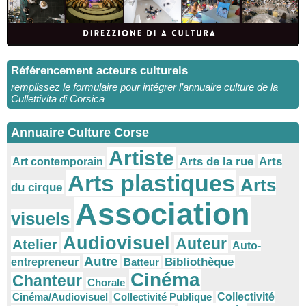
Référencement acteurs culturels
remplissez le formulaire pour intégrer l’annuaire culture de la
Cullettivita di Corsica
Annuaire Culture Corse
Artiste
Arts
Arts de la rue
Art contemporain
Arts plastiques
Arts
du cirque
Association
visuels
Audiovisuel
Auteur
Atelier
Auto-
Autre
Bibliothèque
entrepreneur
Batteur
Cinéma
Chanteur
Chorale
Cinéma/Audiovisuel
Collectivité Publique
Collectivité