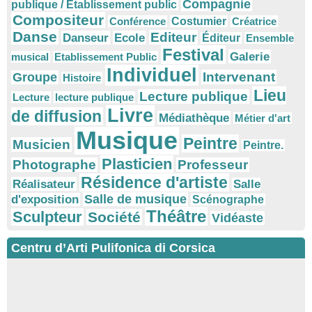
Compagnie
publique / Etablissement public
Compositeur
Conférence
Costumier
Créatrice
Danse
Editeur
Danseur
Ecole
Éditeur
Ensemble
Festival
Galerie
musical
Etablissement Public
Individuel
Intervenant
Groupe
Histoire
Lieu
Lecture publique
Lecture
lecture publique
Livre
de diffusion
Médiathèque
Métier d'art
Musique
Peintre
Musicien
Peintre.
Plasticien
Photographe
Professeur
Résidence d'artiste
Réalisateur
Salle
Salle de musique
d'exposition
Scénographe
Théâtre
Sculpteur
Société
Vidéaste
Centru d’Arti Pulifonica di Corsica