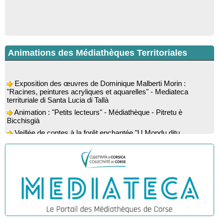
Animations des Médiathèques Territoriales
Exposition des œuvres de Dominique Malberti Morin :
"Racines, peintures acryliques et aquarelles" - Mediateca
territuriale di Santa Lucia di Tallà
Animation : "Petits lecteurs" - Médiathèque - Pitretu è
Bicchisgià
Veillée de contes à la forêt enchantée "U Mondu ditu
mignuleddu" par la Caravane de Conteurs - Currà
Colloque : "Taravu : terre de patrimoines", Regards sur le
patrimoine religieux, roman, thermal et littéraire - Spaziu Jean-
Marc Fiamma - A Sarra di Farru
Spectacle musical : "Viaghju in Corsica cù Regina & Bruno",
hommage au duo mythique de la chanson corse interprété par
Marie-Elsa Picciocchi (chant), Marc’Antò Belgodere (chant et
gutare) et Jacky Le Menn (claviers) - Salle des fêtes - Cuzzà
Lecture musicale : "Frida par les mots" proposée par la