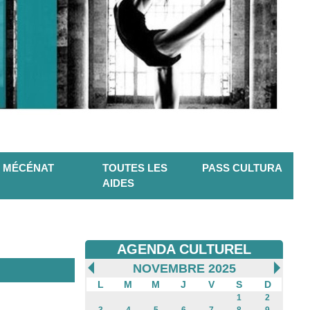
MÉCÉNAT
TOUTES LES
PASS CULTURA
AIDES
AGENDA CULTUREL
NOVEMBRE 2025
L
M
M
J
V
S
D
1
2