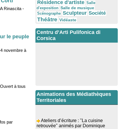
 Corti
Résidence d'artiste
Salle
Salle de musique
d'exposition
A Rinascita -
Sculpteur
Société
Scénographe
Théâtre
Vidéaste
Centru d’Arti Pulifonica di
ur le peuple
Corsica
i 4 novembre à
 Ouvert à tous
Animations des Médiathèques
Territoriales
Ateliers d’écriture : "La cuisine
retrouvée" animés par Dominique
fos par
Memmi - Bibbiuteca d’Ulmetu /