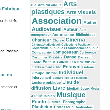
Arts
Arts du cirque
rue
a Fabrique
plastiques
Arts visuels
Association
er 2e et 4e
Atelier
Audiovisuel
Auteur
Auto-
Autre
Bibliothèque
entrepreneur
Batteur
Cinéma
Chanteur
Chorale
Cinéma/Audiovisuel
Collectivité Publique
Collectivité publique / Etablissement public
n de Pascale
Compositeur
Compagnie
Conférence
Danse
Danseur
Costumier
Créatrice
Editeur
Ecole
Éditeur
Ensemble musical
Festival
Galerie
Etablissement Public
Individuel
Groupe
Histoire
sue du
Intervenant
Lecture
lecture publique
Lieu de
Lecture publique
 science et
Livre
diffusion
Médiathèque
Métier
Musique
Musicien
d'art
Peintre
Photographe
Peintre.
Plasticien
Professeur
Réalisateur