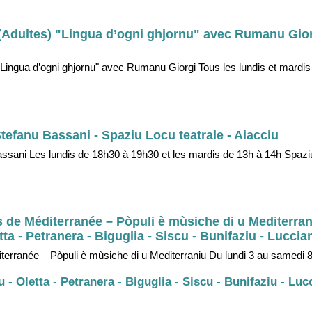
r (Adultes) "Lingua d’ogni ghjornu" avec Rumanu Gior
) "Lingua d’ogni ghjornu" avec Rumanu Giorgi Tous les lundis et mardis
tefanu Bassani - Spaziu Locu teatrale - Aiacciu
assani Les lundis de 18h30 à 19h30 et les mardis de 13h à 14h Spaziu
e Méditerranée – Pòpuli è mùsiche di u Mediterrani
etta - Petranera - Biguglia - Siscu - Bunifaziu - Luccia
rranée – Pòpuli è mùsiche di u Mediterraniu Du lundi 3 au samedi
iu - Oletta - Petranera - Biguglia - Siscu - Bunifaziu - Luc