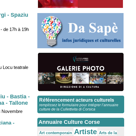
gi - Spaziu
 - de 17h à 19h
 Locu teatrale
u - Bastia -
Référencement acteurs culturels
na - Tallone
remplissez le formulaire pour intégrer l’annuaire
culture de la Cullettivita di Corsica
 8 Novembre
Annuaire Culture Corse
ciana -
Artiste
Arts de la
Art contemporain