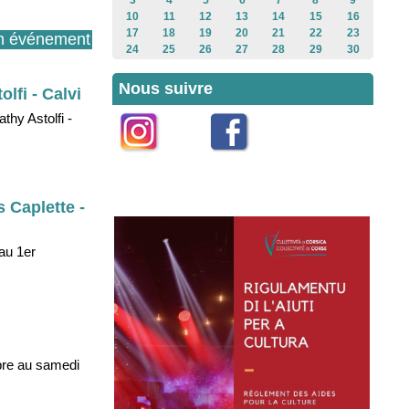
3
4
5
6
7
8
9
10
11
12
13
14
15
16
17
18
19
20
21
22
23
n événement
24
25
26
27
28
29
30
Nous suivre
lfi - Calvi
thy Astolfi -
Instagram
Facebook
s Caplette -
au 1er
bre au samedi