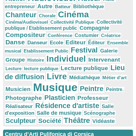
Autre
Bibliothèque
entrepreneur
Batteur
Cinéma
Chanteur
Chorale
Cinéma/Audiovisuel
Collectivité Publique
Collectivité
Compagnie
publique / Etablissement public
Compositeur
Conférence
Costumier
Créatrice
Danse
Editeur
Danseur
Ecole
Éditeur
Ensemble
Festival
Galerie
musical
Etablissement Public
Individuel
Intervenant
Groupe
Histoire
Lieu
Lecture publique
Lecture
lecture publique
Livre
de diffusion
Médiathèque
Métier d'art
Musique
Peintre
Musicien
Peintre.
Plasticien
Photographe
Professeur
Résidence d'artiste
Réalisateur
Salle
Salle de musique
d'exposition
Scénographe
Théâtre
Sculpteur
Société
Vidéaste
Centru d’Arti Pulifonica di Corsica