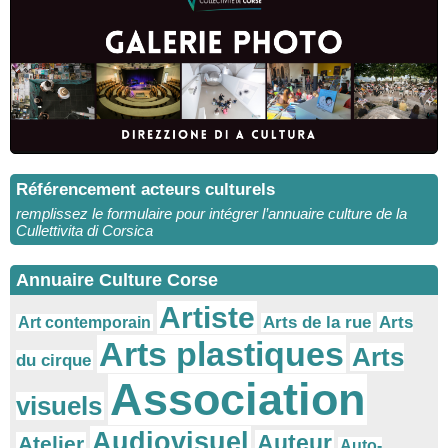
Référencement acteurs culturels
remplissez le formulaire pour intégrer l’annuaire culture de la
Cullettivita di Corsica
Annuaire Culture Corse
Artiste
Arts
Arts de la rue
Art contemporain
Arts plastiques
Arts
du cirque
Association
visuels
Audiovisuel
Auteur
Atelier
Auto-