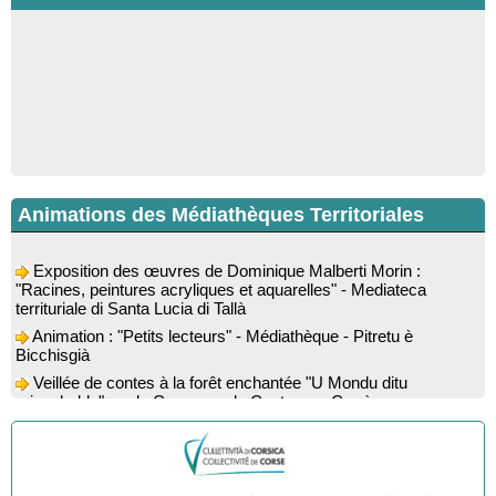
Animations des Médiathèques Territoriales
Exposition des œuvres de Dominique Malberti Morin :
"Racines, peintures acryliques et aquarelles" - Mediateca
territuriale di Santa Lucia di Tallà
Animation : "Petits lecteurs" - Médiathèque - Pitretu è
Bicchisgià
Veillée de contes à la forêt enchantée "U Mondu ditu
mignuleddu" par la Caravane de Conteurs - Currà
Colloque : "Taravu : terre de patrimoines", Regards sur le
patrimoine religieux, roman, thermal et littéraire - Spaziu Jean-
Marc Fiamma - A Sarra di Farru
Spectacle musical : "Viaghju in Corsica cù Regina & Bruno",