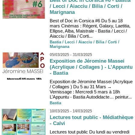
Best of Doc in Corsica #6 - Bastia
/ Lecci / Aiacciu / Bilia / Corti /
Marignana
Best of Doc in Corsica #6 Du 5 au 18
mars Cinémas : Régent, Galaxy, Laetitia,
Ellipse, Alba, Maistrale - Bastia / Lecci /
Aiacciu / Bilia / Corti...
Bastia / Lecci / Aiacciu / Bilia / Corti /
Marignana
05/03/2025 - 31/03/2025
Exposition de Jéromine Massei
(Acrylique / Collages ) - L’Appuntu
- Bastia
Exposition de Jéromine Massei (Acrylique
/ Collages ) Du 5 au 31 Mars →
Vernissage : Mercredi 5 mars à 18h
L’Appuntu - Bastia Autodidacte… peintur...
Bastia
10/03/2025 - 14/03/2025
Lectures tout public - Médiathèque
- Calvi
Lectures tout public Du lundi au vendredi