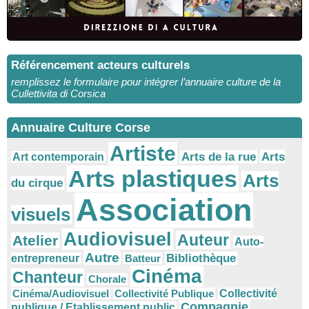
Référencement acteurs culturels
remplissez le formulaire pour intégrer l’annuaire culture de la
Cullettivita di Corsica
Annuaire Culture Corse
Artiste
Arts
Arts de la rue
Art contemporain
Arts plastiques
Arts
du cirque
Association
visuels
Audiovisuel
Auteur
Atelier
Auto-
Autre
Bibliothèque
entrepreneur
Batteur
Cinéma
Chanteur
Chorale
Cinéma/Audiovisuel
Collectivité Publique
Collectivité
Compagnie
publique / Etablissement public