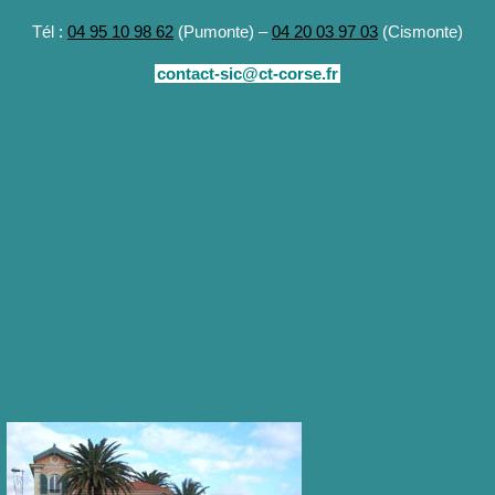
Tél :
04 95 10 98 62
(Pumonte) –
04 20 03 97 03
(Cismonte)
contact-sic@ct-corse.fr