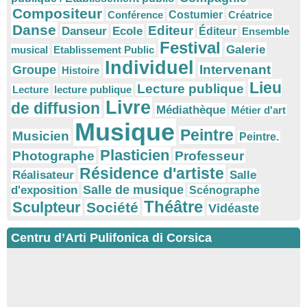
Compositeur
Conférence
Costumier
Créatrice
Danse
Editeur
Danseur
Ecole
Éditeur
Ensemble
Festival
Galerie
musical
Etablissement Public
Individuel
Intervenant
Groupe
Histoire
Lieu
Lecture publique
Lecture
lecture publique
Livre
de diffusion
Médiathèque
Métier d'art
Musique
Peintre
Musicien
Peintre.
Plasticien
Photographe
Professeur
Résidence d'artiste
Réalisateur
Salle
Salle de musique
d'exposition
Scénographe
Théâtre
Sculpteur
Société
Vidéaste
Centru d’Arti Pulifonica di Corsica