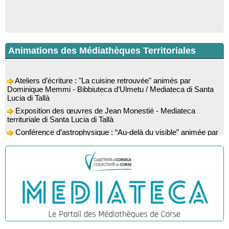
Animations des Médiathèques Territoriales
Ateliers d’écriture : "La cuisine retrouvée" animés par
Dominique Memmi - Bibbiuteca d’Ulmetu / Mediateca di Santa
Lucia di Tallà
Exposition des œuvres de Jean Monestié - Mediateca
territuriale di Santa Lucia di Tallà
Conférence d’astrophysique : “Au-delà du visible” animée par
l’astrophysicien Paul Guerrini - Médiathèque - Pitretu è
Bicchisgià
Exposition des œuvres de Dominique Malberti Morin :
"Racines, peintures acryliques et aquarelles" - Mediateca
territuriale di Santa Lucia di Tallà
Animation : "Petits lecteurs" - Médiathèque - Pitretu è
Bicchisgià
Veillée de contes à la forêt enchantée "U Mondu ditu
mignuleddu" par la Caravane de Conteurs - Currà
Colloque : "Taravu : terre de patrimoines", Regards sur le