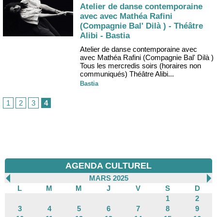
Atelier de danse contemporaine
avec avec Mathéa Rafini
(Compagnie Bal' Dilà ) - Théâtre
Alibi - Bastia
Atelier de danse contemporaine avec
avec Mathéa Rafini (Compagnie Bal' Dilà )
Tous les mercredis soirs (horaires non
communiqués) Théâtre Alibi...
Bastia
1
2
3
4
AGENDA CULTUREL
MARS 2025
L
M
M
J
V
S
D
1
2
3
4
5
6
7
8
9