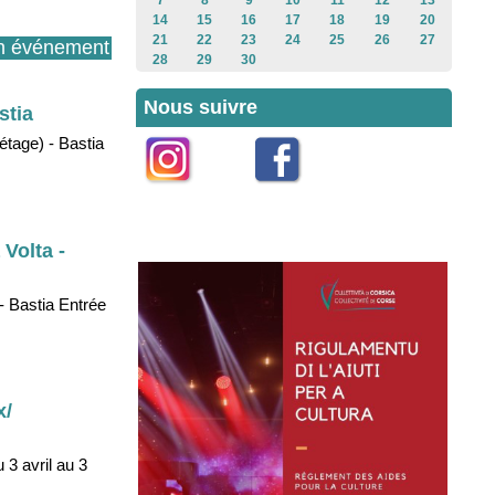
7
8
9
10
11
12
13
14
15
16
17
18
19
20
21
22
23
24
25
26
27
n événement
28
29
30
Nous suivre
stia
étage) - Bastia
Instagram
Facebook
 Volta -
 - Bastia Entrée
x/
 3 avril au 3