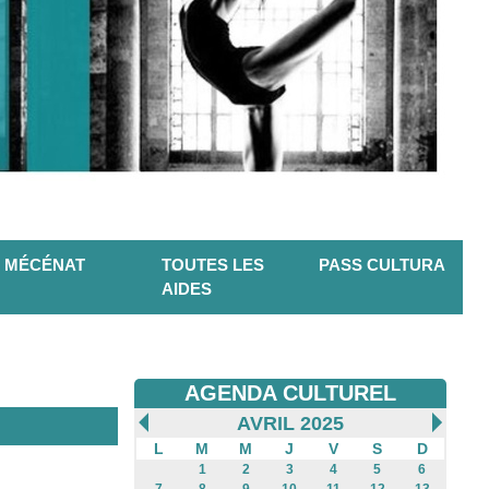
MÉCÉNAT
TOUTES LES
PASS CULTURA
AIDES
AGENDA CULTUREL
AVRIL 2025
L
M
M
J
V
S
D
1
2
3
4
5
6