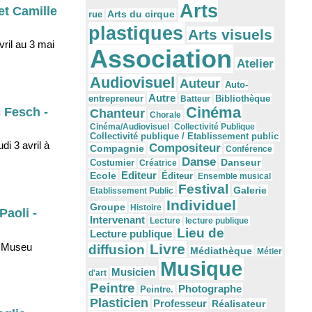
Arts
et Camille
Arts du cirque
rue
plastiques
Arts visuels
ril au 3 mai
Association
Atelier
Audiovisuel
Auteur
Auto-
Autre
Bibliothèque
entrepreneur
Batteur
Cinéma
 Fesch -
Chanteur
Chorale
Cinéma/Audiovisuel
Collectivité Publique
Collectivité publique / Etablissement public
i 3 avril à
Compositeur
Compagnie
Conférence
Danse
Danseur
Costumier
Créatrice
Editeur
Ecole
Éditeur
Ensemble musical
Festival
Galerie
Etablissement Public
Individuel
Groupe
Histoire
Paoli -
Intervenant
Lecture
lecture publique
Lieu de
Lecture publique
e Museu
Livre
diffusion
Médiathèque
Métier
Musique
Musicien
d'art
Peintre
Photographe
Peintre.
Plasticien
Professeur
Réalisateur