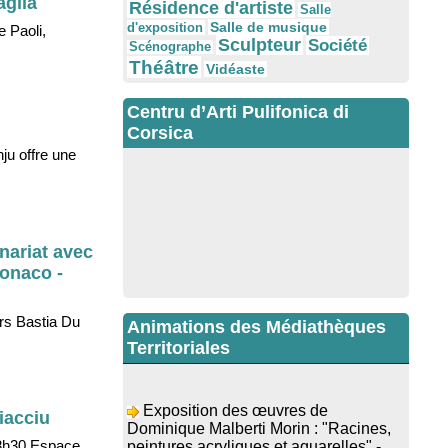
aglia
Résidence d'artiste
Salle
Salle de musique
d'exposition
 Paoli,
Sculpteur
Société
Scénographe
Théâtre
Vidéaste
Centru d’Arti Pulifonica di
Corsica
ju offre une
nariat avec
Monaco -
ers Bastia Du
Animations des Médiathèques
Territoriales
Exposition des œuvres de
Dominique Malberti Morin : "Racines,
iacciu
peintures acryliques et aquarelles" -
 18h30 Espace