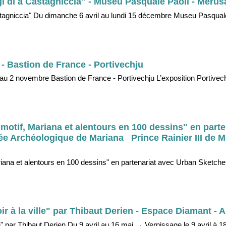
i di a Castagniccia" - Museu Pasquale Paoli - Merus
stagniccia" Du dimanche 6 avril au lundi 15 décembre Museu Pasquale
" - Bastion de France - Portivechju
il au 2 novembre Bastion de France - Portivechju L’exposition Portivech
motif, Mariana et alentours en 100 dessins" en parte
e Archéologique de Mariana _Prince Rainier III de 
riana et alentours en 100 dessins" en partenariat avec Urban Sketch
r à la ville" par Thibaut Derien - Espace Diamant - A
le" par Thibaut Derien Du 9 avril au 16 mai → Vernissage le 9 avril à