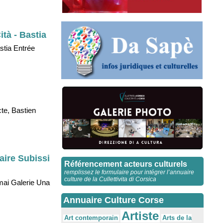
tà - Bastia
stia Entrée
cte, Bastien
aire Subissi
Référencement acteurs culturels
remplissez le formulaire pour intégrer l’annuaire
culture de la Cullettivita di Corsica
mai Galerie Una
Annuaire Culture Corse
Artiste
Arts de la
Art contemporain