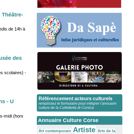
 Théâtre-
edis de 14h à
Musée des
s scolaires) -
Référencement acteurs culturels
ns - U
remplissez le formulaire pour intégrer l’annuaire
culture de la Cullettivita di Corsica
ès-midi (hors
Annuaire Culture Corse
Artiste
Arts de la
Art contemporain