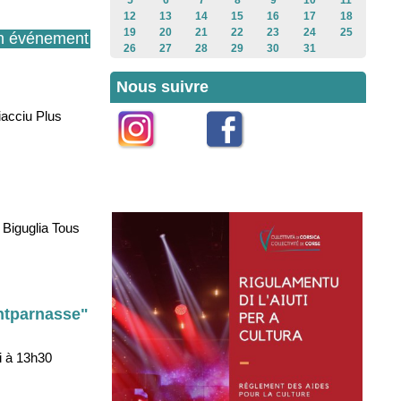
5
6
7
8
9
10
11
12
13
14
15
16
17
18
19
20
21
22
23
24
25
n événement
26
27
28
29
30
31
Nous suivre
iacciu Plus
Instagram
Facebook
 Biguglia Tous
ontparnasse"
i à 13h30