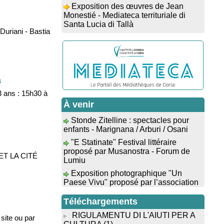
Monestié - Mediateca territuriale di
Santa Lucia di Tallà
Conférence d’astrophysique : “Au-
uriani - Bastia
delà du visible” animée par
l’astrophysicien Paul Guerrini -
Médiathèque - Pitretu è Bicchisgià
Exposition des œuvres de
Dominique Malberti Morin : "Racines,
a
peintures acryliques et aquarelles" -
Mediateca territuriale di Santa Lucia di
3 ans : 15h30 à
Tallà
À venir
Stonde Zitelline : spectacles pour
Animation : "Petits lecteurs" -
enfants - Marignana / Arburi / Osani
Médiathèque - Pitretu è Bicchisgià
"E Statinate" Festival littéraire
Veillée de contes à la forêt
proposé par Musanostra - Forum de
enchantée "U Mondu ditu mignuleddu"
Lumiu
par la Caravane de Conteurs - Currà
S ET LA CITÉ
Exposition photographique "Un
Spectacle musical : "Viaghju in
Paese Vivu" proposé par l’association
Corsica cù Regina & Bruno",
Paese di U Prunu - U Prunu
hommage au duo mythique de la
"Evviva u Capicorsu" : Alimea è
chanson corse interprété par Marie-
Téléchargements
musica - Place de l'église - Barrettali
Elsa Picciocchi (chant), Marc’Antò
Belgodere (chant et gutare) et Jacky Le
Théâtre : "Sogni di Sonia"
RIGULAMENTU DI L'AIUTI PER A
 site ou par
Menn (claviers) - Salle des fêtes -
d'Alexandre Oppecini avec Davia