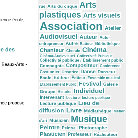
Arts
Arts du cirque
rue
plastiques
Arts visuels
cienne école,
Association
Atelier
Audiovisuel
Auteur
Auto-
Autre
Bibliothèque
entrepreneur
Batteur
Cinéma
ée des
Chanteur
Chorale
Cinéma/Audiovisuel
Collectivité Publique
Collectivité publique / Etablissement public
s Beaux-Arts -
Compositeur
Compagnie
Conférence
Danse
Danseur
Costumier
Créatrice
Editeur
Ecole
Éditeur
Ensemble musical
Festival
Galerie
Etablissement Public
Individuel
Groupe
Histoire
Intervenant
Lecture
lecture publique
Lieu de
ance propose
Lecture publique
Livre
diffusion
Médiathèque
Métier
Musique
Musicien
d'art
Peintre
Photographe
Peintre.
Plasticien
Professeur
Réalisateur