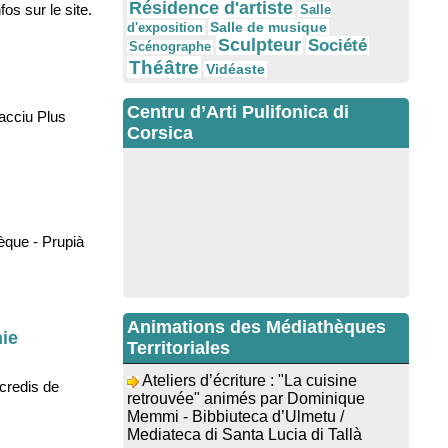
Résidence d'artiste
s sur le site.
Salle
Salle de musique
d'exposition
Sculpteur
Société
Scénographe
Théâtre
Vidéaste
Centru d’Arti Pulifonica di
iacciu Plus
Corsica
èque - Prupià
Animations des Médiathèques
nie
Territoriales
Ateliers d’écriture : "La cuisine
retrouvée" animés par Dominique
credis de
Memmi - Bibbiuteca d’Ulmetu /
Mediateca di Santa Lucia di Tallà
Exposition des œuvres de Jean