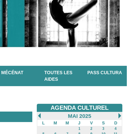
MÉCÉNAT
TOUTES LES
PASS CULTURA
AIDES
AGENDA CULTUREL
MAI 2025
L
M
M
J
V
S
D
1
2
3
4