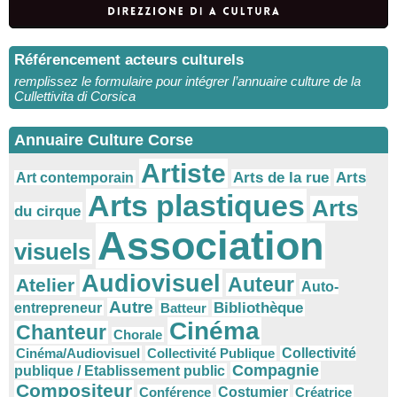
Référencement acteurs culturels
remplissez le formulaire pour intégrer l’annuaire culture de la
Cullettivita di Corsica
Annuaire Culture Corse
Artiste
Arts
Arts de la rue
Art contemporain
Arts plastiques
Arts
du cirque
Association
visuels
Audiovisuel
Auteur
Atelier
Auto-
Autre
Bibliothèque
entrepreneur
Batteur
Cinéma
Chanteur
Chorale
Cinéma/Audiovisuel
Collectivité Publique
Collectivité
Compagnie
publique / Etablissement public
Compositeur
Conférence
Costumier
Créatrice