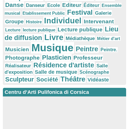
Danse
Editeur
Danseur
Ecole
Éditeur
Ensemble
Festival
Galerie
musical
Etablissement Public
Individuel
Intervenant
Groupe
Histoire
Lieu
Lecture publique
Lecture
lecture publique
Livre
de diffusion
Médiathèque
Métier d'art
Musique
Peintre
Musicien
Peintre.
Plasticien
Photographe
Professeur
Résidence d'artiste
Réalisateur
Salle
Salle de musique
d'exposition
Scénographe
Théâtre
Sculpteur
Société
Vidéaste
Centru d’Arti Pulifonica di Corsica