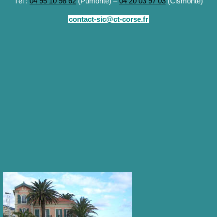
Tél :
04 95 10 98 62
(Pumonte) –
04 20 03 97 03
(Cismonte)
contact-sic@ct-corse.fr