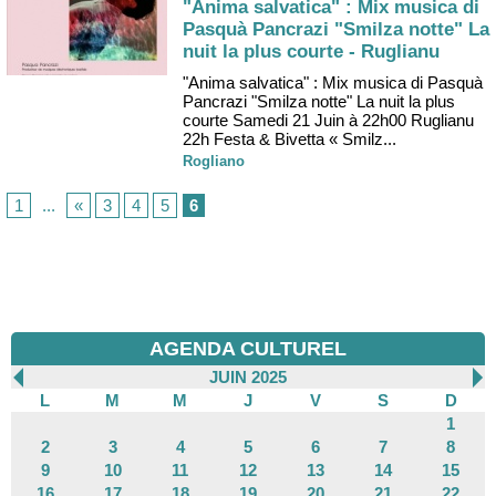
"Anima salvatica" : Mix musica di
Pasquà Pancrazi "Smilza notte" La
nuit la plus courte - Ruglianu
"Anima salvatica" : Mix musica di Pasquà
Pancrazi "Smilza notte" La nuit la plus
courte Samedi 21 Juin à 22h00 Ruglianu
22h Festa & Bivetta « Smilz...
Rogliano
1
...
«
3
4
5
6
AGENDA CULTUREL
JUIN 2025
L
M
M
J
V
S
D
1
2
3
4
5
6
7
8
9
10
11
12
13
14
15
16
17
18
19
20
21
22