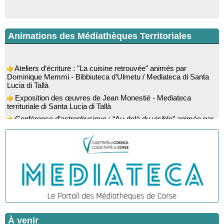
Animations des Médiathèques Territoriales
Ateliers d’écriture : "La cuisine retrouvée" animés par
Dominique Memmi - Bibbiuteca d’Ulmetu / Mediateca di Santa
Lucia di Tallà
Exposition des œuvres de Jean Monestié - Mediateca
territuriale di Santa Lucia di Tallà
Conférence d’astrophysique : “Au-delà du visible” animée par
l’astrophysicien Paul Guerrini - Médiathèque - Pitretu è
Bicchisgià
Exposition des œuvres de Dominique Malberti Morin :
"Racines, peintures acryliques et aquarelles" - Mediateca
territuriale di Santa Lucia di Tallà
Animation : "Petits lecteurs" - Médiathèque - Pitretu è
Bicchisgià
Veillée de contes à la forêt enchantée "U Mondu ditu
mignuleddu" par la Caravane de Conteurs - Currà
Colloque : "Taravu : terre de patrimoines", Regards sur le
À venir