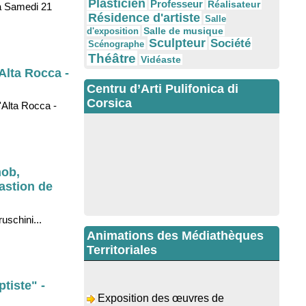
Plasticien
Professeur
Réalisateur
ia Samedi 21
Résidence d'artiste
Salle
Salle de musique
d'exposition
Sculpteur
Société
Scénographe
Théâtre
Vidéaste
Alta Rocca -
Centru d’Arti Pulifonica di
Corsica
'Alta Rocca -
mob,
astion de
uschini...
Animations des Médiathèques
Territoriales
Exposition des œuvres de
tiste" -
Dominique Malberti Morin : "Racines,