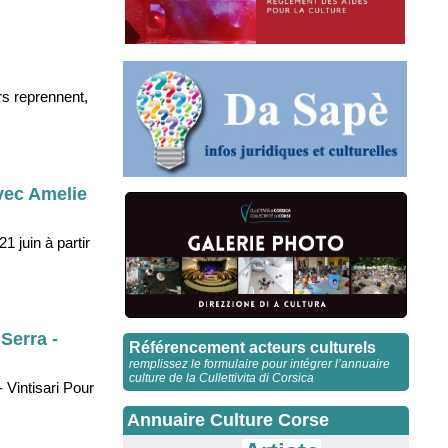
rs reprennent,
avec Amelie
1 juin à partir
Serra -
Référencement acteurs culturels
remplissez le formulaire pour intégrer l’annuaire
culture de la Cullettivita di Corsica
 Vintisari Pour
Annuaire Culture Corse