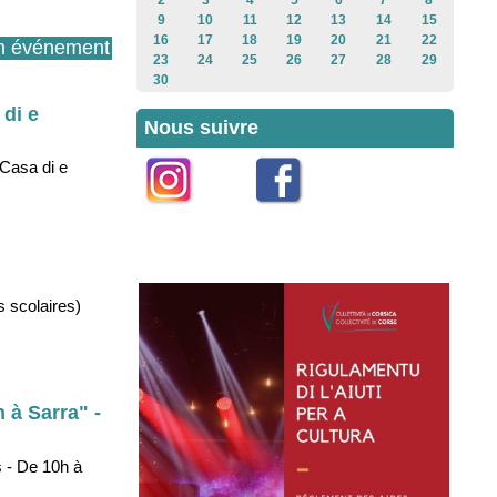
2
3
4
5
6
7
8
9
10
11
12
13
14
15
16
17
18
19
20
21
22
n événement
23
24
25
26
27
28
29
30
 di e
Nous suivre
 Casa di e
Instagram
Facebook
s scolaires)
 à Sarra" -
s - De 10h à