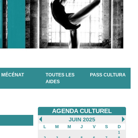
MÉCÉNAT
TOUTES LES
PASS CULTURA
AIDES
AGENDA CULTUREL
JUIN 2025
L
M
M
J
V
S
D
1