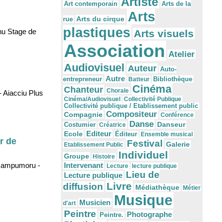
Artiste
Arts de la
Art contemporain
Arts
Arts du cirque
rue
plastiques
nu Stage de
Arts visuels
Association
Atelier
Audiovisuel
Auteur
Auto-
Autre
Bibliothèque
entrepreneur
Batteur
Cinéma
Chanteur
Chorale
- Aiacciu Plus
Cinéma/Audiovisuel
Collectivité Publique
Collectivité publique / Etablissement public
Compositeur
Compagnie
Conférence
Danse
Danseur
Costumier
Créatrice
Editeur
Ecole
Éditeur
Ensemble musical
r de
Festival
Galerie
Etablissement Public
Individuel
Groupe
Histoire
 Campumoru -
Intervenant
Lecture
lecture publique
Lieu de
Lecture publique
Livre
diffusion
Médiathèque
Métier
Musique
Musicien
d'art
Peintre
Photographe
Peintre.