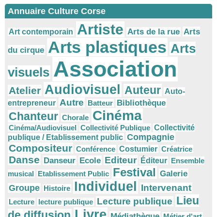
Annuaire Culture Corse
Artiste
Arts
Arts de la rue
Art contemporain
Arts plastiques
Arts
du cirque
Association
visuels
Audiovisuel
Auteur
Atelier
Auto-
Autre
Bibliothèque
entrepreneur
Batteur
Cinéma
Chanteur
Chorale
Cinéma/Audiovisuel
Collectivité Publique
Collectivité
Compagnie
publique / Etablissement public
Compositeur
Conférence
Costumier
Créatrice
Danse
Editeur
Danseur
Ecole
Éditeur
Ensemble
Festival
Galerie
musical
Etablissement Public
Individuel
Intervenant
Groupe
Histoire
Lieu
Lecture publique
Lecture
lecture publique
Livre
de diffusion
Médiathèque
Métier d'art