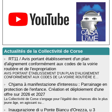
Sardegna - Mediateca di castagniccia Mare è monti - I Fulelli
Résidence d’écriture et de recherche de l’écrivaine Cécilia
Castelli - Institut Mémoires de l'Edition Contemporaine - Caen /
Médiathèque de Castagniccia Mare et Monti - I Fulelli
Rencontre / dédicace avec Lucrèce Luciani autour de son
livre « La ballade du pendu du Niolu» - Mediateca territuriale di
Santa Lucia di Tallà
Mise en musique d’un livre jeunesse par Annik Meschinet,
musicienne pédagogue : Ateliers d’expression sonore, vocale,
rythmique et corporelle - Mediateca territuriale di Santa Lucia di
Actualités de la Collectivité de Corse
Tallà
! Événement reporté ! Cycle de conférences peinture animé
RT11 / Avis portant établissement d'un plan
par Alexandre Dominati - Mediateca territuriale di Santa Lucia di
d'alignement conformément aux codes de la voirie
Tallà
routière et de l'expropriation
AVIS PORTANT ÉTABLISSEMENT D’UN PLAN D’ALIGNEMENT
CONFORMÉMENT AUX CODES DE LA VOIRIE ROUTIÈRE E...
Chjama à manifestazione d'interessu : Parrainage en
protection de l'enfance. Création et déploiement d'une
offre sur 2026 et 2027
La Collectivité de Corse s'engage pour l’égalité des chances dès le plus
jeune âge, en agissant su...
Inaugurazione di u Ponte Biancu d'Orezza, u 3