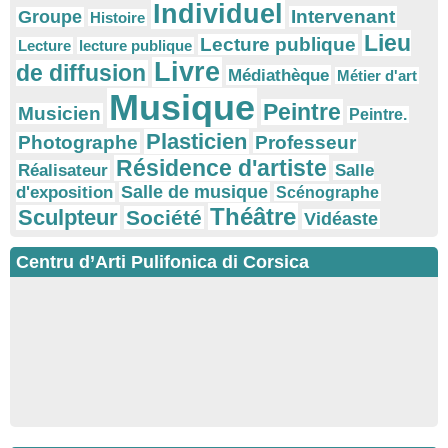
Individuel
Intervenant
Groupe
Histoire
Lieu
Lecture publique
Lecture
lecture publique
Livre
de diffusion
Médiathèque
Métier d'art
Musique
Peintre
Musicien
Peintre.
Plasticien
Photographe
Professeur
Résidence d'artiste
Réalisateur
Salle
Salle de musique
d'exposition
Scénographe
Théâtre
Sculpteur
Société
Vidéaste
Centru d’Arti Pulifonica di Corsica