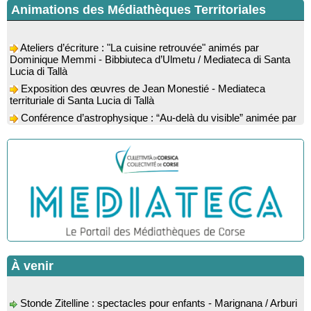
Animations des Médiathèques Territoriales
Ateliers d’écriture : "La cuisine retrouvée" animés par
Dominique Memmi - Bibbiuteca d’Ulmetu / Mediateca di Santa
Lucia di Tallà
Exposition des œuvres de Jean Monestié - Mediateca
territuriale di Santa Lucia di Tallà
Conférence d’astrophysique : “Au-delà du visible” animée par
l’astrophysicien Paul Guerrini - Médiathèque - Pitretu è
Bicchisgià
Exposition des œuvres de Dominique Malberti Morin :
"Racines, peintures acryliques et aquarelles" - Mediateca
territuriale di Santa Lucia di Tallà
Animation : "Petits lecteurs" - Médiathèque - Pitretu è
Bicchisgià
Veillée de contes à la forêt enchantée "U Mondu ditu
mignuleddu" par la Caravane de Conteurs - Currà
Colloque : "Taravu : terre de patrimoines", Regards sur le
patrimoine religieux, roman, thermal et littéraire - Spaziu Jean-
À venir
Marc Fiamma - A Sarra di Farru
Spectacle musical : "Viaghju in Corsica cù Regina & Bruno",
Stonde Zitelline : spectacles pour enfants - Marignana / Arburi
hommage au duo mythique de la chanson corse interprété par
/ Osani