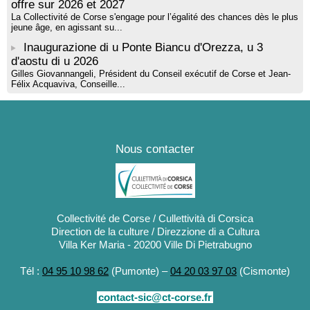
offre sur 2026 et 2027
La Collectivité de Corse s'engage pour l’égalité des chances dès le plus
jeune âge, en agissant su...
Inaugurazione di u Ponte Biancu d'Orezza, u 3
d'aostu di u 2026
Gilles Giovannangeli, Président du Conseil exécutif de Corse et Jean-
Félix Acquaviva, Conseille...
Nous contacter
Collectivité de Corse / Cullettività di Corsica
Direction de la culture / Direzzione di a Cultura
Villa Ker Maria - 20200 Ville Di Pietrabugno
Tél :
04 95 10 98 62
(Pumonte) –
04 20 03 97 03
(Cismonte)
contact-sic@ct-corse.fr