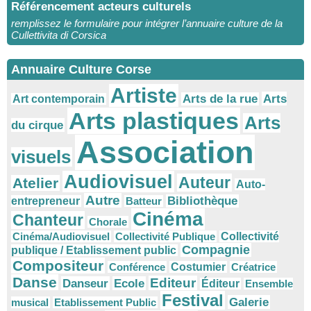
Référencement acteurs culturels
remplissez le formulaire pour intégrer l’annuaire culture de la
Cullettivita di Corsica
Annuaire Culture Corse
Artiste
Arts
Arts de la rue
Art contemporain
Arts plastiques
Arts
du cirque
Association
visuels
Audiovisuel
Auteur
Atelier
Auto-
Autre
Bibliothèque
entrepreneur
Batteur
Cinéma
Chanteur
Chorale
Cinéma/Audiovisuel
Collectivité Publique
Collectivité
Compagnie
publique / Etablissement public
Compositeur
Conférence
Costumier
Créatrice
Danse
Editeur
Danseur
Ecole
Éditeur
Ensemble
Festival
Galerie
musical
Etablissement Public