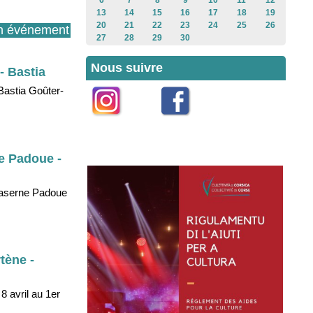
6
7
8
9
10
11
12
13
14
15
16
17
18
19
20
21
22
23
24
25
26
n événement
27
28
29
30
Nous suivre
- Bastia
 Bastia Goûter-
Instagram
Facebook
ne Padoue -
 Caserne Padoue
tène -
 avril au 1er