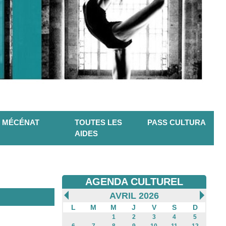
MÉCÉNAT
TOUTES LES
PASS CULTURA
AIDES
AGENDA CULTUREL
AVRIL 2026
L
M
M
J
V
S
D
1
2
3
4
5