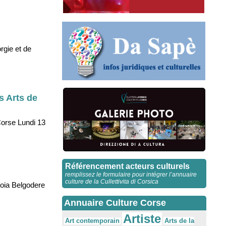
rgie et de
s Arts de
Corse Lundi 13
Référencement acteurs culturels
remplissez le formulaire pour intégrer l’annuaire
culture de la Cullettivita di Corsica
soia Belgodere
Annuaire Culture Corse
Artiste
Arts de la
Art contemporain