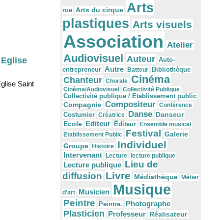
Arts
Arts du cirque
rue
plastiques
Arts visuels
Association
Atelier
Audiovisuel
Auteur
 Eglise
Auto-
Autre
Bibliothèque
entrepreneur
Batteur
Cinéma
Chanteur
Chorale
glise Saint
Cinéma/Audiovisuel
Collectivité Publique
Collectivité publique / Etablissement public
Compositeur
Compagnie
Conférence
Danse
Danseur
Costumier
Créatrice
Editeur
Ecole
Éditeur
Ensemble musical
Festival
Galerie
Etablissement Public
Individuel
Groupe
Histoire
Intervenant
Lecture
lecture publique
Lieu de
Lecture publique
Livre
diffusion
Médiathèque
Métier
Musique
Musicien
d'art
Peintre
Photographe
Peintre.
Plasticien
Professeur
Réalisateur