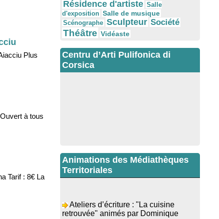
Résidence d'artiste
Salle
Salle de musique
d'exposition
Sculpteur
Société
Scénographe
Théâtre
Vidéaste
cciu
Centru d’Arti Pulifonica di
Aiacciu Plus
Corsica
 Ouvert à tous
Animations des Médiathèques
Territoriales
a Tarif : 8€ La
Ateliers d’écriture : "La cuisine
retrouvée" animés par Dominique
Memmi - Bibbiuteca d’Ulmetu /