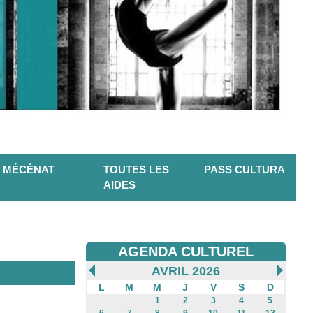
MÉCÉNAT
TOUTES LES
PASS CULTURA
AIDES
AGENDA CULTUREL
AVRIL 2026
L
M
M
J
V
S
D
1
2
3
4
5