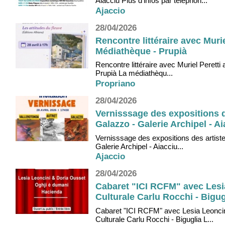
Aiacciu Plus d'infos par téléphon...
Ajaccio
28/04/2026
Rencontre littéraire avec Muri
Médiathèque - Prupià
Rencontre littéraire avec Muriel Peretti
Prupià La médiathèqu...
Propriano
28/04/2026
Vernisssage des expositions d
Galazzo - Galerie Archipel - A
Vernisssage des expositions des artiste
Galerie Archipel - Aiacciu...
Ajaccio
28/04/2026
Cabaret "ICI RCFM" avec Lesia
Culturale Carlu Rocchi - Bigug
Cabaret "ICI RCFM" avec Lesia Leoncini
Culturale Carlu Rocchi - Biguglia L...