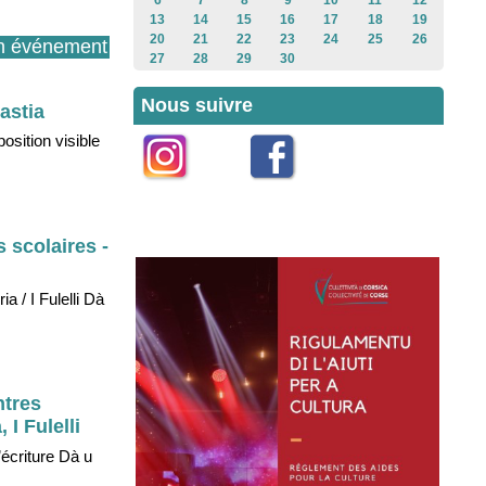
6
7
8
9
10
11
12
13
14
15
16
17
18
19
20
21
22
23
24
25
26
n événement
27
28
29
30
Nous suivre
astia
osition visible
Instagram
Facebook
 scolaires -
a / I Fulelli Dà
ntres
 I Fulelli
’écriture Dà u