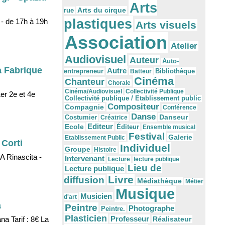
Arts
Arts du cirque
rue
plastiques
 - de 17h à 19h
Arts visuels
Association
Atelier
Audiovisuel
Auteur
Auto-
a Fabrique
Autre
Bibliothèque
entrepreneur
Batteur
Cinéma
Chanteur
Chorale
Cinéma/Audiovisuel
Collectivité Publique
er 2e et 4e
Collectivité publique / Etablissement public
Compositeur
Compagnie
Conférence
Danse
Danseur
Costumier
Créatrice
Editeur
Ecole
Éditeur
Ensemble musical
Festival
Galerie
Etablissement Public
 Corti
Individuel
Groupe
Histoire
A Rinascita -
Intervenant
Lecture
lecture publique
Lieu de
Lecture publique
Livre
diffusion
Médiathèque
Métier
Musique
Musicien
d'art
a
Peintre
Photographe
Peintre.
Plasticien
Professeur
na Tarif : 8€ La
Réalisateur