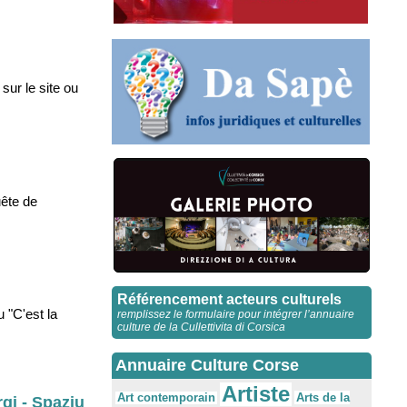
sur le site ou
uête de
Référencement acteurs culturels
 "C'est la
remplissez le formulaire pour intégrer l’annuaire
culture de la Cullettivita di Corsica
Annuaire Culture Corse
Artiste
Arts de la
Art contemporain
gi - Spaziu