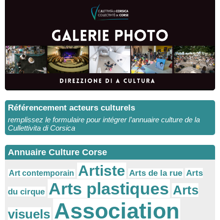
Référencement acteurs culturels
remplissez le formulaire pour intégrer l’annuaire culture de la
Cullettivita di Corsica
Annuaire Culture Corse
Artiste
Arts
Arts de la rue
Art contemporain
Arts plastiques
Arts
du cirque
Association
visuels