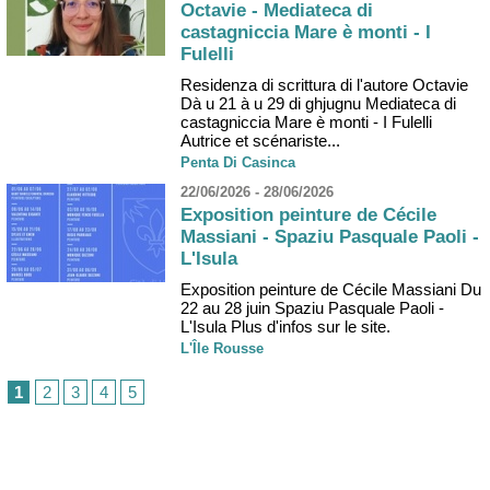
Octavie - Mediateca di
castagniccia Mare è monti - I
Fulelli
Residenza di scrittura di l'autore Octavie
Dà u 21 à u 29 di ghjugnu Mediateca di
castagniccia Mare è monti - I Fulelli
Autrice et scénariste...
Penta Di Casinca
22/06/2026 - 28/06/2026
Exposition peinture de Cécile
Massiani - Spaziu Pasquale Paoli -
L'Isula
Exposition peinture de Cécile Massiani Du
22 au 28 juin Spaziu Pasquale Paoli -
L'Isula Plus d'infos sur le site.
L'Île Rousse
1
2
3
4
5