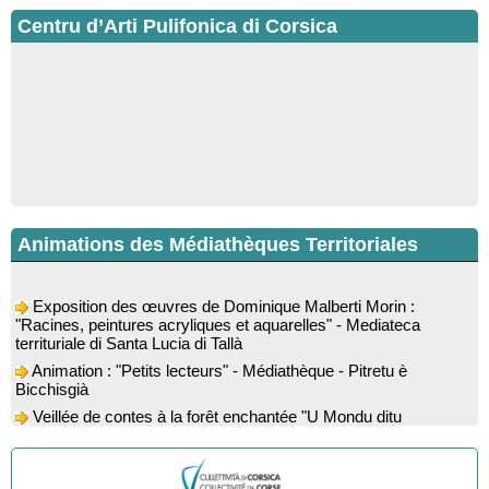
Centru d’Arti Pulifonica di Corsica
Animations des Médiathèques Territoriales
Exposition des œuvres de Dominique Malberti Morin :
"Racines, peintures acryliques et aquarelles" - Mediateca
territuriale di Santa Lucia di Tallà
Animation : "Petits lecteurs" - Médiathèque - Pitretu è
Bicchisgià
Veillée de contes à la forêt enchantée "U Mondu ditu
mignuleddu" par la Caravane de Conteurs - Currà
Colloque : "Taravu : terre de patrimoines", Regards sur le
patrimoine religieux, roman, thermal et littéraire - Spaziu Jean-
Marc Fiamma - A Sarra di Farru