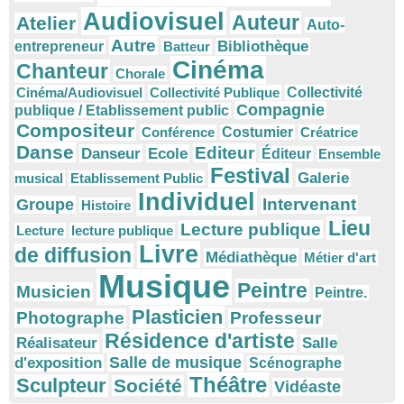
Audiovisuel
Auteur
Atelier
Auto-
Autre
Bibliothèque
entrepreneur
Batteur
Cinéma
Chanteur
Chorale
Cinéma/Audiovisuel
Collectivité Publique
Collectivité
Compagnie
publique / Etablissement public
Compositeur
Conférence
Costumier
Créatrice
Danse
Editeur
Danseur
Ecole
Éditeur
Ensemble
Festival
Galerie
musical
Etablissement Public
Individuel
Intervenant
Groupe
Histoire
Lieu
Lecture publique
Lecture
lecture publique
Livre
de diffusion
Médiathèque
Métier d'art
Musique
Peintre
Musicien
Peintre.
Plasticien
Photographe
Professeur
Résidence d'artiste
Réalisateur
Salle
Salle de musique
d'exposition
Scénographe
Théâtre
Sculpteur
Société
Vidéaste