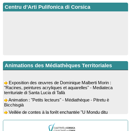
Centru d’Arti Pulifonica di Corsica
Animations des Médiathèques Territoriales
Exposition des œuvres de Dominique Malberti Morin :
"Racines, peintures acryliques et aquarelles" - Mediateca
territuriale di Santa Lucia di Tallà
Animation : "Petits lecteurs" - Médiathèque - Pitretu è
Bicchisgià
Veillée de contes à la forêt enchantée "U Mondu ditu
mignuleddu" par la Caravane de Conteurs - Currà
Colloque : "Taravu : terre de patrimoines", Regards sur le
patrimoine religieux, roman, thermal et littéraire - Spaziu Jean-
Marc Fiamma - A Sarra di Farru