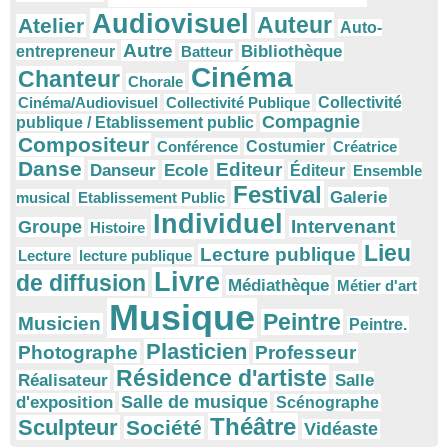
Audiovisuel
Auteur
Atelier
Auto-
Autre
Bibliothèque
entrepreneur
Batteur
Cinéma
Chanteur
Chorale
Cinéma/Audiovisuel
Collectivité Publique
Collectivité
Compagnie
publique / Etablissement public
Compositeur
Conférence
Costumier
Créatrice
Danse
Editeur
Danseur
Ecole
Éditeur
Ensemble
Festival
Galerie
musical
Etablissement Public
Individuel
Intervenant
Groupe
Histoire
Lieu
Lecture publique
Lecture
lecture publique
Livre
de diffusion
Médiathèque
Métier d'art
Musique
Peintre
Musicien
Peintre.
Plasticien
Photographe
Professeur
Résidence d'artiste
Réalisateur
Salle
Salle de musique
d'exposition
Scénographe
Théâtre
Sculpteur
Société
Vidéaste