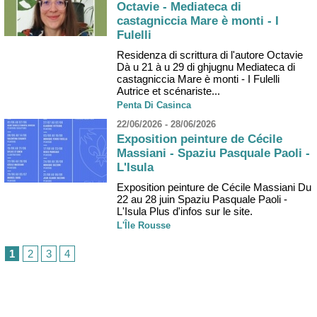
Octavie - Mediateca di
castagniccia Mare è monti - I
Fulelli
Residenza di scrittura di l'autore Octavie
Dà u 21 à u 29 di ghjugnu Mediateca di
castagniccia Mare è monti - I Fulelli
Autrice et scénariste...
Penta Di Casinca
22/06/2026 - 28/06/2026
Exposition peinture de Cécile
Massiani - Spaziu Pasquale Paoli -
L'Isula
Exposition peinture de Cécile Massiani Du
22 au 28 juin Spaziu Pasquale Paoli -
L'Isula Plus d'infos sur le site.
L'Île Rousse
1
2
3
4