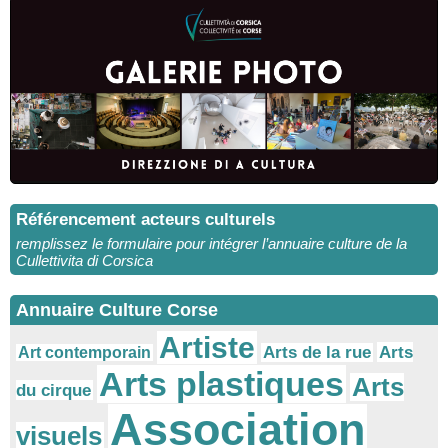
Référencement acteurs culturels
remplissez le formulaire pour intégrer l’annuaire culture de la
Cullettivita di Corsica
Annuaire Culture Corse
Artiste
Arts
Arts de la rue
Art contemporain
Arts plastiques
Arts
du cirque
Association
visuels