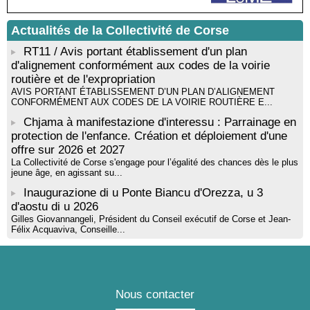
! Événement reporté ! Cycle de conférences peinture animé
par Alexandre Dominati - Mediateca territuriale di Santa Lucia di
Tallà
Actualités de la Collectivité de Corse
RT11 / Avis portant établissement d'un plan
d'alignement conformément aux codes de la voirie
routière et de l'expropriation
AVIS PORTANT ÉTABLISSEMENT D’UN PLAN D’ALIGNEMENT
CONFORMÉMENT AUX CODES DE LA VOIRIE ROUTIÈRE E...
Chjama à manifestazione d'interessu : Parrainage en
protection de l'enfance. Création et déploiement d'une
offre sur 2026 et 2027
La Collectivité de Corse s'engage pour l’égalité des chances dès le plus
jeune âge, en agissant su...
Inaugurazione di u Ponte Biancu d'Orezza, u 3
d'aostu di u 2026
Gilles Giovannangeli, Président du Conseil exécutif de Corse et Jean-
Félix Acquaviva, Conseille...
Nous contacter