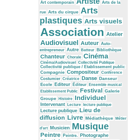
Artiste
Arts de la
Art contemporain
Arts
Arts du cirque
rue
plastiques
Arts visuels
Association
Atelier
Audiovisuel
Auteur
Auto-
Autre
Bibliothèque
entrepreneur
Batteur
Cinéma
Chanteur
Chorale
Cinéma/Audiovisuel
Collectivité Publique
Collectivité publique / Etablissement public
Compositeur
Compagnie
Conférence
Danse
Danseur
Costumier
Créatrice
Editeur
Ecole
Éditeur
Ensemble musical
Festival
Galerie
Etablissement Public
Individuel
Groupe
Histoire
Intervenant
Lecture
lecture publique
Lieu de
Lecture publique
Livre
diffusion
Médiathèque
Métier
Musique
Musicien
d'art
Peintre
Photographe
Peintre.