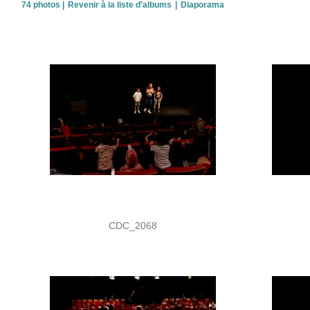
74 photos
|
Revenir à la liste d'albums
|
Diaporama
CDC_2068