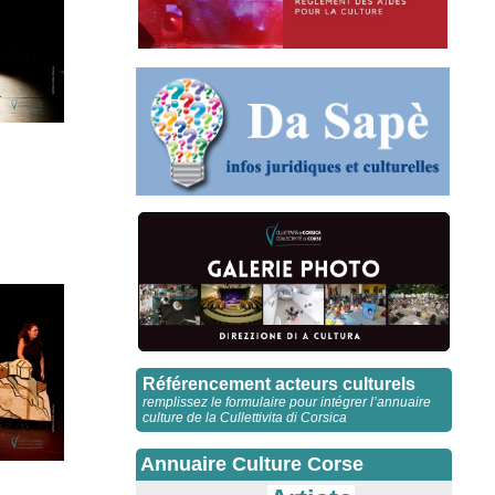
Référencement acteurs culturels
remplissez le formulaire pour intégrer l’annuaire
culture de la Cullettivita di Corsica
Annuaire Culture Corse