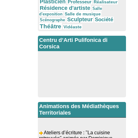
Plasticien
Professeur
Réalisateur
Résidence d'artiste
Salle
Salle de musique
d'exposition
Sculpteur
Société
Scénographe
Théâtre
Vidéaste
Centru d’Arti Pulifonica di
Corsica
Animations des Médiathèques
Territoriales
Ateliers d’écriture : "La cuisine
retrouvée" animés par Dominique
Memmi - Bibbiuteca d’Ulmetu /