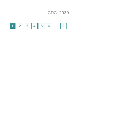
CDC_2039
1
2
3
4
5
»
...
9