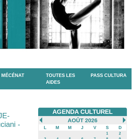
MÉCÉNAT
TOUTES LES
PASS CULTURA
AIDES
AGENDA CULTUREL
JE-
AOÛT 2026
iani -
L
M
M
J
V
S
D
1
2